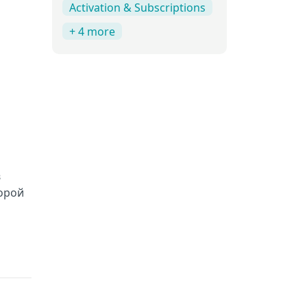
Activation & Subscriptions
+ 4 more
в
торой