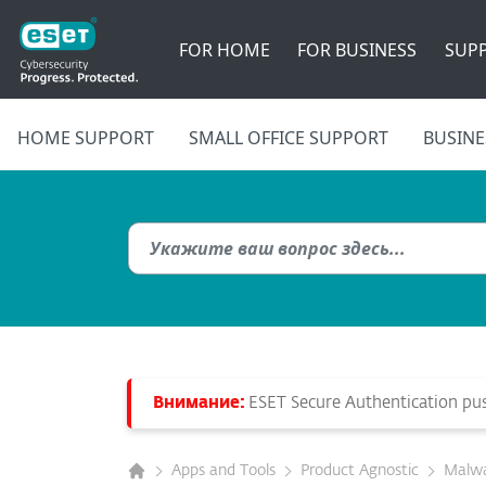
FOR HOME
FOR BUSINESS
SUP
HOME SUPPORT
SMALL OFFICE SUPPORT
BUSINE
Внимание:
ESET Secure Authentication push
Apps and Tools
Product Agnostic
Malwa