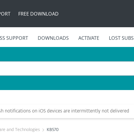
PORT
FREE DOWNLOAD
SS SUPPORT
DOWNLOADS
ACTIVATE
LOST SUBS
 notifications on iOS devices are intermittently not delivered
re and Technologies
KB570