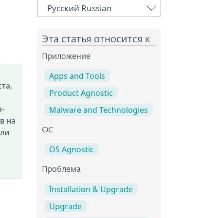
Русский Russian
Эта статья относится к
Приложение
Apps and Tools
та,
Product Agnostic
а-
Malware and Technologies
в на
OC
кли
OS Agnostic
Проблема
Installation & Upgrade
Upgrade