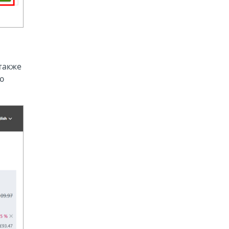
также
ю