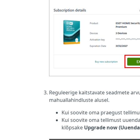
Reguleerige kaitstavate seadmete arvu
mahuallahindluste alusel.
Kui soovite oma praegust telli
Kui soovite oma tellimust uuend
klõpsake
Upgrade now (Uuenda