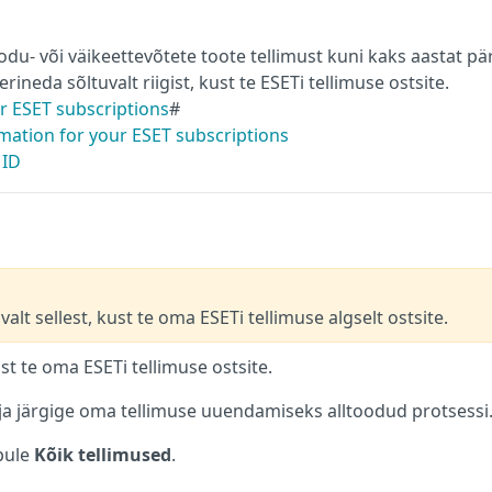
- või väikeettevõtete toote tellimust kuni kaks aastat pä
ineda sõltuvalt riigist, kust te ESETi tellimuse ostsite.
r ESET subscriptions
#
mation for your ESET subscriptions
 ID
lt sellest, kust te oma ESETi tellimuse algselt ostsite.
st te oma ESETi tellimuse ostsite.
ja järgige oma tellimuse uuendamiseks alltoodud protsessi
pule
Kõik tellimused
.