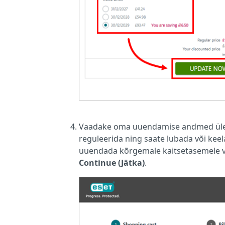
Vaadake oma uuendamise andmed üle. S
reguleerida ning saate lubada või ke
uuendada kõrgemale kaitsetasemele või
Continue (Jätka)
.