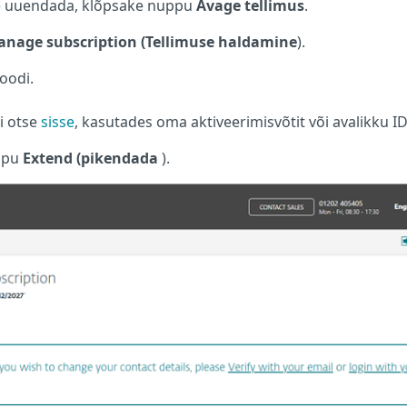
ite uuendada, klõpsake nuppu
Avage tellimus
.
nage subscription (Tellimuse haldamine
).
oodi.
i otse
sisse
, kasutades oma aktiveerimisvõtit või avalikku ID
ppu
Extend (pikendada
).