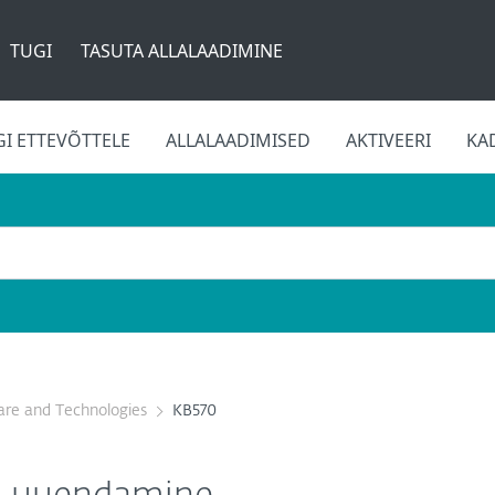
TUGI
TASUTA ALLALAADIMINE
GI ETTEVÕTTELE
ALLALAADIMISED
AKTIVEERI
KA
re and Technologies
KB570