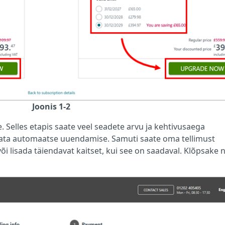
Joonis 1-2
elles etapis saate veel seadete arvu ja kehtivusaega
elata automaatse uuendamise. Samuti saate oma tellimust
 lisada täiendavat kaitset, kui see on saadaval. Klõpsake