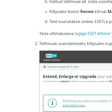
Valitud tellimuse all, mida soov
Klõpsake ikooni
Renew
kõrval
Ma
Teid suunatakse ümber ESETi e-p
Teise võimalusena
logige ESET eStore
'
Tellimuse uuendamiseks klõpsake nu