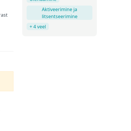
Aktiveerimine ja
rast
litsentseerimine
+ 4 veel
.