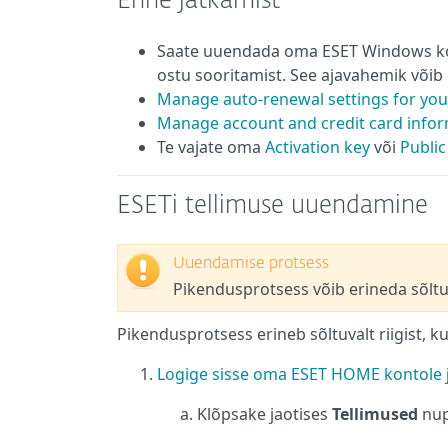
Enne jätkamist
Saate uuendada oma ESET Windows kodu
ostu sooritamist. See ajavahemik võib er
Manage auto-renewal settings for you
Manage account and credit card infor
Te vajate oma
Activation key
või
Public
ESETi tellimuse uuendamine
Uuendamise protsess
Pikendusprotsess võib erineda sõltuva
Pikendusprotsess erineb sõltuvalt riigist, ku
Logige sisse oma ESET HOME kontole
Klõpsake jaotises
Tellimused
nu