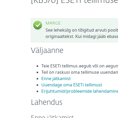
[KB570] ESETi tellimu
MÄRGE:
See lehekülg on tõlgitud arvuti poolt.
originaaltekst. Kui midagi jääb eba
Väljaanne
Teie ESETi tellimus aegub või on aegu
Teil on raskusi oma tellimuse uuenda
Enne jätkamist
Uuendage oma ESETi tellimust
Erijuhtumid/probleemide lahendamin
Lahendus