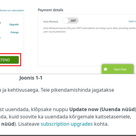
Joonis 1-1
 ja kehtivusaega. Teie pikendamishinda jagatakse
must uuendada, klõpsake nuppu
Update now (Uuenda nüüd
ada, kuid soovite ka uuendada kõrgemale kaitsetasemele,
 nüüd
). Lisateave
subscription upgrades
kohta.