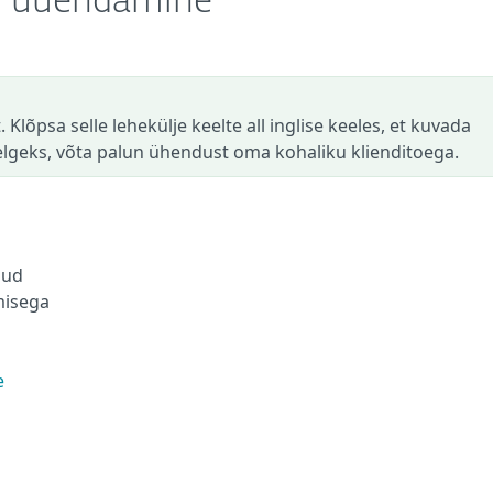
se uuendamine
 Klõpsa selle lehekülje keelte all inglise keeles, et kuvada
selgeks, võta palun ühendust oma kohaliku klienditoega.
nud
misega
e