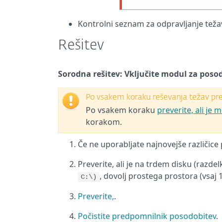
Kontrolni seznam za odpravljanje teža
Rešitev
Sorodna rešitev: Vključite modul za poso
Po vsakem koraku reševanja težav prev
Po vsakem koraku
preverite, ali j
korakom.
Če ne uporabljate najnovejše različic
Preverite, ali je na trdem disku (razd
, dovolj prostega prostora (vsaj 
C:\)
Preverite,
.
Počistite predpomnilnik posodobitev
.