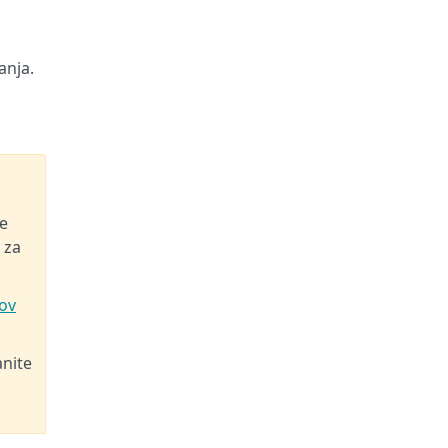
anja.
je
 za
ov
nite
o