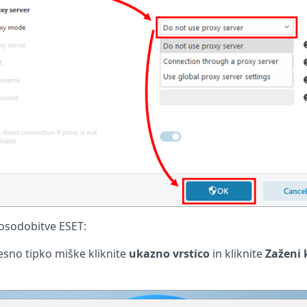
posodobitve ESET:
desno tipko miške kliknite
ukazno vrstico
in kliknite
Zaženi 