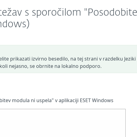
težav s sporočilom "Posodobit
indows)
ite prikazati izvirno besedilo, na tej strani v razdelku Jeziki
r koli nejasno, se obrnite na lokalno podporo.
itev modula ni uspela" v aplikaciji ESET Windows