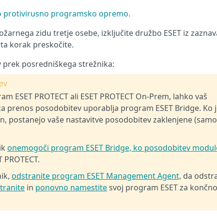
 protivirusno programsko opremo
.
rnega zidu tretje osebe, izključite družbo ESET iz zaznav
ta korak preskočite.
prek posredniškega strežnika:
ev
gram ESET PROTECT ali ESET PROTECT On-Prem, lahko vaš
da za prenos posodobitev uporablja program ESET Bridge. Ko 
n, postanejo vaše nastavitve posodobitev zaklenjene (samo
ik
onemogoči program ESET Bridge, ko posodobitev modul
ET PROTECT.
nik,
odstranite program ESET Management Agent,
da odstra
tranite
in
ponovno namestite
svoj program ESET za končn