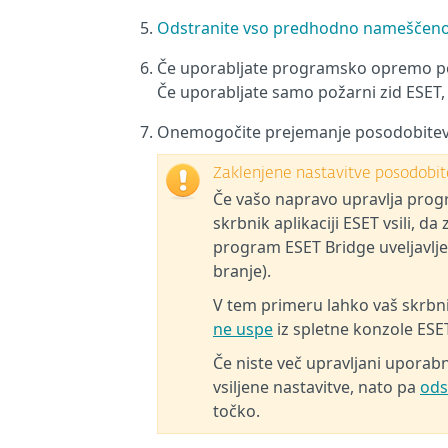
Odstranite vso predhodno nameščeno
Če uporabljate programsko opremo poža
Če uporabljate samo požarni zid ESET, 
Onemogočite prejemanje posodobitev 
Zaklenjene nastavitve posodobit
Če vašo napravo upravlja pro
skrbnik aplikaciji ESET vsili, 
program ESET Bridge uveljavlje
branje).
V tem primeru lahko vaš skrbn
ne uspe
iz spletne konzole ES
Če niste več upravljani uporab
vsiljene nastavitve, nato pa
ods
točko.