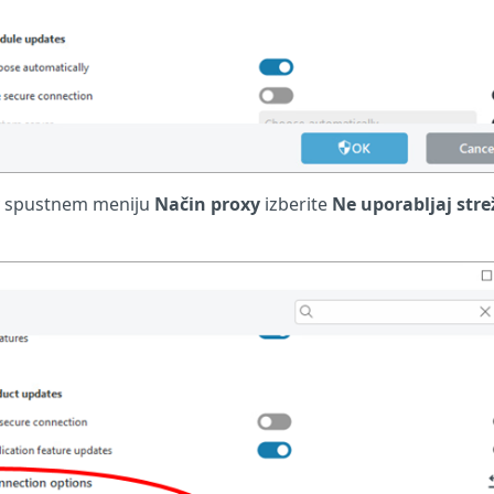
v spustnem meniju
Način
proxy
izberite
Ne uporabljaj str