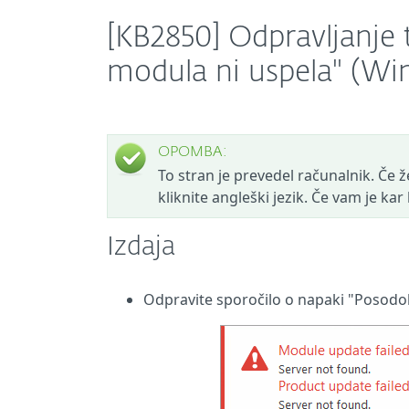
[KB2850] Odpravljanje 
modula ni uspela" (W
OPOMBA:
To stran je prevedel računalnik. Če žel
kliknite angleški jezik. Če vam je ka
Izdaja
Odpravite sporočilo o napaki "Posodob