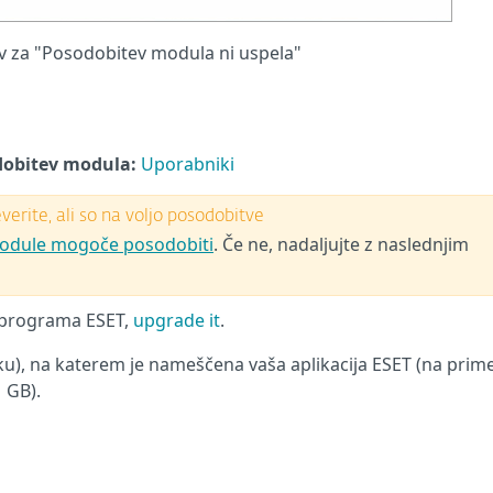
v za "Posodobitev modula ni uspela"
dobitev modula:
Uporabniki
erite, ali so na voljo posodobitve
e module mogoče posodobiti
. Če ne, nadaljujte z naslednjim
e programa ESET,
upgrade it
.
elku), na katerem je nameščena vaša aplikacija ESET (na prim
1 GB).