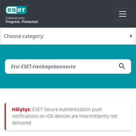
Hälytys:
ESET Secure Authentication push
notifications on iOS devices are intermittently not
delivered