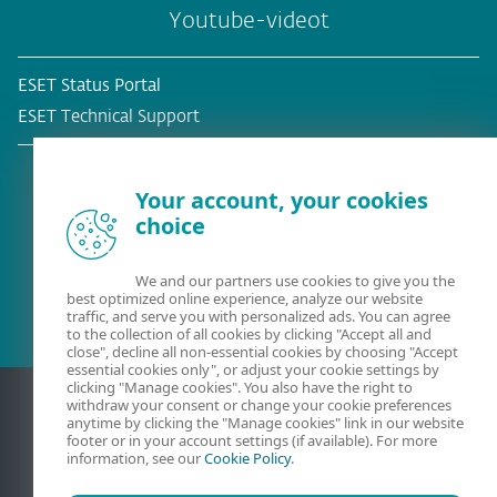
Youtube-videot
ESET Status Portal
ESET Technical Support
Your account, your cookies
choice
Olemassa oleva asiakas?
We and our partners use cookies to give you the
best optimized online experience, analyze our website
traffic, and serve you with personalized ads. You can agree
to the collection of all cookies by clicking "Accept all and
close", decline all non-essential cookies by choosing "Accept
essential cookies only", or adjust your cookie settings by
clicking "Manage cookies". You also have the right to
withdraw your consent or change your cookie preferences
anytime by clicking the "Manage cookies" link in our website
footer or in your account settings (if available). For more
information, see our
Cookie Policy
.