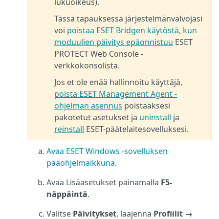
lukuoikeus).
Tässä tapauksessa järjestelmänvalvojasi
voi
poistaa ESET Bridgen käytöstä, kun
moduulien päivitys epäonnistuu
ESET
PROTECT Web Console -
verkkokonsolista.
Jos et ole enää hallinnoitu käyttäjä,
poista ESET Management Agent -
ohjelman asennus
poistaaksesi
pakotetut asetukset ja
uninstall
ja
reinstall
ESET-päätelaitesovelluksesi.
Avaa ESET Windows -sovelluksen
pääohjelmaikkuna
.
Avaa Lisäasetukset painamalla
F5-
näppäintä
.
Valitse
Päivitykset
, laajenna
Profiilit →