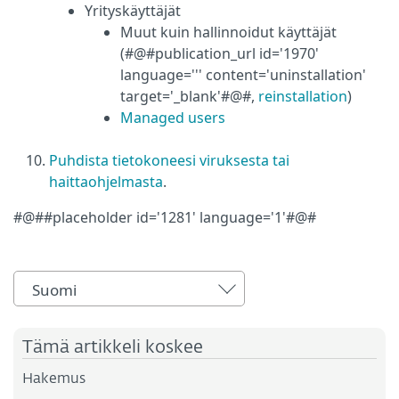
Yrityskäyttäjät
Muut kuin hallinnoidut käyttäjät
(#@#publication_url id='1970'
language=''' content='uninstallation'
target='_blank'#@#,
reinstallation
)
Managed users
Puhdista tietokoneesi viruksesta tai
haittaohjelmasta
.
#@##placeholder id='1281' language='1'#@#
Suomi
Tämä artikkeli koskee
Hakemus