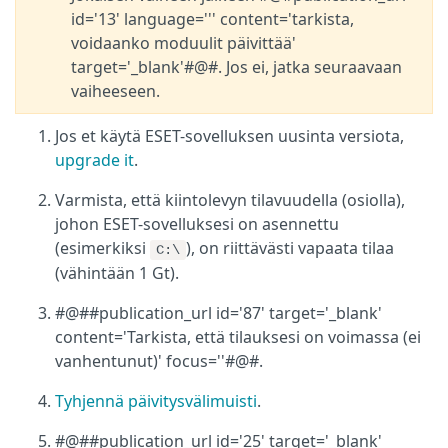
id='13' language=''' content='tarkista,
voidaanko moduulit päivittää'
target='_blank'#@#. Jos ei, jatka seuraavaan
vaiheeseen.
Jos et käytä ESET-sovelluksen uusinta versiota,
upgrade it
.
Varmista, että kiintolevyn tilavuudella (osiolla),
johon ESET-sovelluksesi on asennettu
(esimerkiksi
), on riittävästi vapaata tilaa
C:\
(vähintään 1 Gt).
#@##publication_url id='87' target='_blank'
content='Tarkista, että tilauksesi on voimassa (ei
vanhentunut)' focus=''#@#.
Tyhjennä päivitysvälimuisti
.
#@##publication_url id='25' target='_blank'