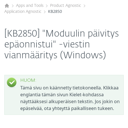
Apps and Tools
Product Agnostic
Application Agnostic
KB2850
[KB2850] "Moduulin päivitys
epäonnistui" -viestin
vianmääritys (Windows)
HUOM:
Tämä sivu on käännetty tietokoneella. Klikkaa
englantia tämän sivun Kielet-kohdassa
näyttääksesi alkuperäisen tekstin. Jos jokin on
epäselvää, ota yhteyttä paikalliseen tukeen.