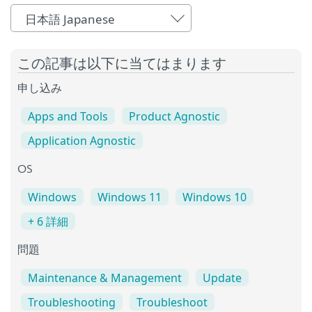
日本語 Japanese
この記事は以下に当てはまります
申し込み
Apps and Tools
Product Agnostic
Application Agnostic
OS
Windows
Windows 11
Windows 10
+ 6 詳細
問題
Maintenance & Management
Update
Troubleshooting
Troubleshoot