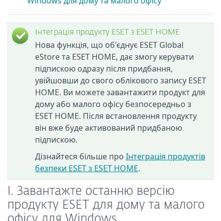
Windows для дому та малого офісу
Інтеграція продукту ESET з ESET HOME
Нова функція, що об'єднує ESET Global
eStore та ESET HOME, дає змогу керувати
підпискою одразу після придбання,
увійшовши до свого облікового запису ESET
HOME. Ви можете завантажити продукт для
дому або малого офісу безпосередньо з
ESET HOME. Після встановлення продукту
він вже буде активований придбаною
підпискою.
Дізнайтеся більше про
Інтеграція продуктів
безпеки ESET з ESET HOME
.
I. Завантажте останню версію
продукту ESET для дому та малого
офісу для Windows