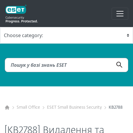
Small Office
ESET Small Business Security
KB2788
[KB2788] Видалення та