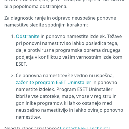
bila popolnoma odstranjena.
Za diagnosticiranje in odpravo neuspešne ponovne
namestitve sledite spodnjim korakom:
Odstranite
in ponovno namestite izdelek. Težave
pri ponovni namestitvi so lahko posledica tega,
da je protivirusna programska oprema drugega
podjetja v konfliktu z vašim varnostnim izdelkom
ESET.
Če ponovna namestitev še vedno ni uspešna,
zaženite program ESET Uninstaller
in ponovno
namestite izdelek. Program ESET Uninstaller
izbriše vse datoteke, mape, vnose v registru in
gonilnike programov, ki lahko ostanejo med
neuspešno namestitvijo in lahko ovirajo ponovno
namestitev.
Need further assistance?
Contact ESET Technical