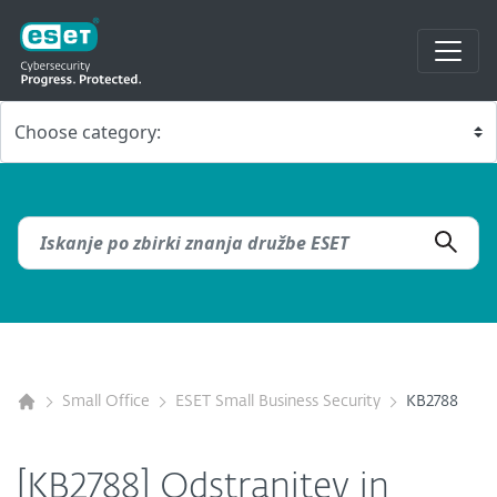
Small Office
ESET Small Business Security
KB2788
[KB2788] Odstranitev in