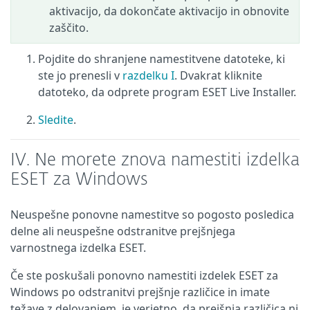
aktivacijo, da dokončate aktivacijo in obnovite
zaščito.
Pojdite do shranjene namestitvene datoteke, ki
ste jo prenesli v
razdelku I
. Dvakrat kliknite
datoteko, da odprete program ESET Live Installer.
Sledite
.
IV.
Ne morete znova namestiti izdelka
ESET za Windows
Neuspešne ponovne namestitve so pogosto posledica
delne ali neuspešne odstranitve prejšnjega
varnostnega izdelka ESET.
Če ste poskušali ponovno namestiti izdelek ESET za
Windows po odstranitvi prejšnje različice in imate
težave z delovanjem, je verjetno, da prejšnja različica ni