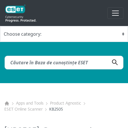
Apps and Tools
Product Agnostic
ESET Online Scanner
KB2505