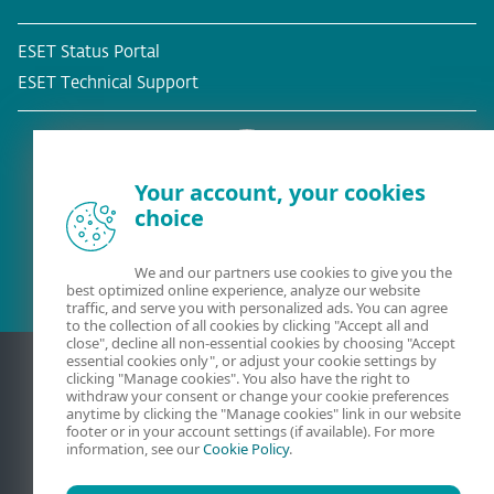
ESET Status Portal
ESET Technical Support
Your account, your cookies
choice
Client existent?
We and our partners use cookies to give you the
best optimized online experience, analyze our website
traffic, and serve you with personalized ads. You can agree
to the collection of all cookies by clicking "Accept all and
close", decline all non-essential cookies by choosing "Accept
essential cookies only", or adjust your cookie settings by
clicking "Manage cookies". You also have the right to
withdraw your consent or change your cookie preferences
anytime by clicking the "Manage cookies" link in our website
footer or in your account settings (if available). For more
information, see our
Cookie Policy
.