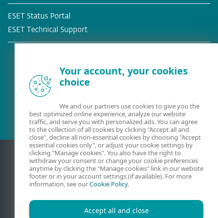
ESET Status Portal
ESET Technical Support
Your account, your cookies
choice
Eksisterende kunde?
We and our partners use cookies to give you the
best optimized online experience, analyze our website
traffic, and serve you with personalized ads. You can agree
to the collection of all cookies by clicking "Accept all and
close", decline all non-essential cookies by choosing "Accept
essential cookies only", or adjust your cookie settings by
clicking "Manage cookies". You also have the right to
withdraw your consent or change your cookie preferences
anytime by clicking the "Manage cookies" link in our website
footer or in your account settings (if available). For more
information, see our
Cookie Policy
.
Accept all and close