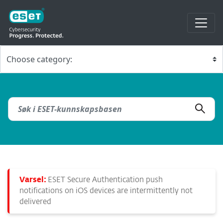
Varsel:
ESET Secure Authentication push
notifications on iOS devices are intermittently not
delivered