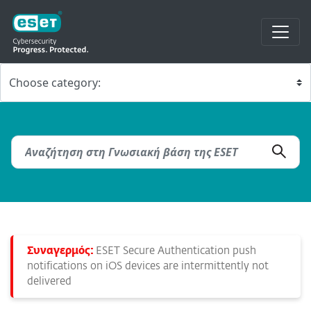
Συναγερμός:
ESET Secure Authentication push
notifications on iOS devices are intermittently not
delivered