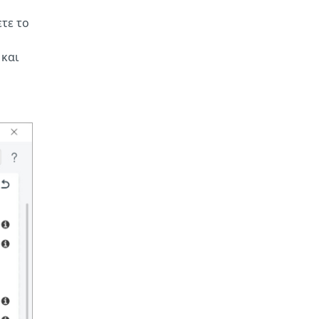
ετε το
 και