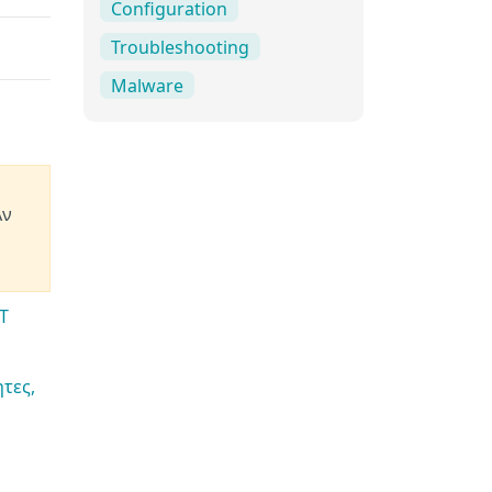
Configuration
Troubleshooting
Malware
Αν
T
τες,