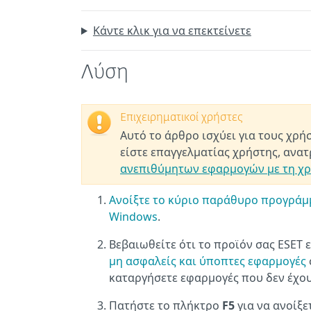
Κάντε κλικ για να επεκτείνετε
Λύση
Επιχειρηματικοί χρήστες
Αυτό το άρθρο ισχύει για τους χρή
είστε επαγγελματίας χρήστης, ανα
ανεπιθύμητων εφαρμογών με τη χρ
Ανοίξτε το κύριο παράθυρο προγράμμ
Windows
.
Βεβαιωθείτε ότι το προϊόν σας ESET 
μη ασφαλείς και ύποπτες εφαρμογές
καταργήσετε εφαρμογές που δεν έχου
Πατήστε το πλήκτρο
F5
για να ανοίξε