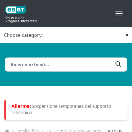
Allarme:
Sospensione temporanea del supporto
telefonico
Small Office
ESET Small Business Security
KB3505