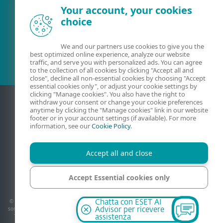
Your account, your cookies
choice
Cliente esistente?
We and our partners use cookies to give you the
best optimized online experience, analyze our website
traffic, and serve you with personalized ads. You can agree
to the collection of all cookies by clicking "Accept all and
close", decline all non-essential cookies by choosing "Accept
essential cookies only", or adjust your cookie settings by
clicking "Manage cookies". You also have the right to
withdraw your consent or change your cookie preferences
anytime by clicking the "Manage cookies" link in our website
footer or in your account settings (if available). For more
information, see our
Cookie Policy
.
Accept all and close
Contatti
Privati
Condizioni di vendita
Mappa del sito
Accept Essential cookies only
Gestisci cookie
Manage cookies
© 1992 - 2026 ESET, spol. s r.o. - Tutti i diritti riservati, i marchi commerciali utilizzati
Chatta con ESET AI
sono marchi commerciali o marchi registrati di ESET, spol. s r.o. o ESET North America.
Advisor per ricevere
Tutti gli altri nomi e marchi sono marchi registrati delle rispettive società. - ESET
assistenza