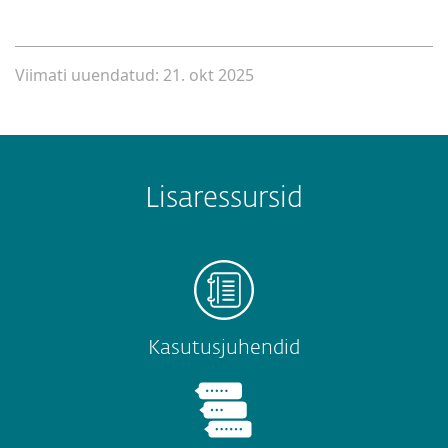
Viimati uuendatud: 21. okt 2025
Lisaressursid
Kasutusjuhendid