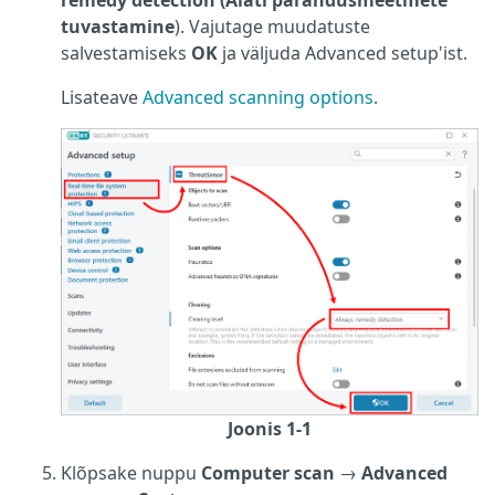
remedy detection (Alati parandusmeetmete
tuvastamine
). Vajutage muudatuste
salvestamiseks
OK
ja väljuda Advanced setup'ist.
Lisateave
Advanced scanning options
.
Joonis 1-1
Klõpsake nuppu
Computer scan
→
Advanced