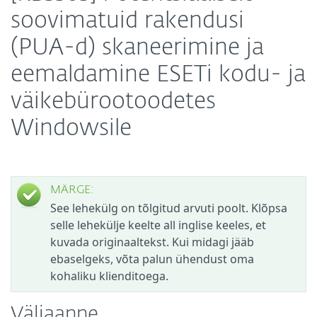
soovimatuid rakendusi
(PUA-d) skaneerimine ja
eemaldamine ESETi kodu- ja
väikebürootoodetes
Windowsile
MÄRGE:
See lehekülg on tõlgitud arvuti poolt. Klõpsa
selle lehekülje keelte all inglise keeles, et
kuvada originaaltekst. Kui midagi jääb
ebaselgeks, võta palun ühendust oma
kohaliku klienditoega.
Väljaanne