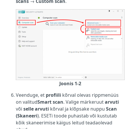
scans
→
Custom scan
.
Joonis 1-2
Veenduge, et
profiili
kõrval olevas rippmenüüs
on valitud
Smart scan
. Valige märkeruut
arvuti
või
selle arvuti
kõrval ja klõpsake nuppu
Scan
(Skaneeri
). ESETi toode puhastab või kustutab
kõik skaneerimise käigus leitud teadaolevad