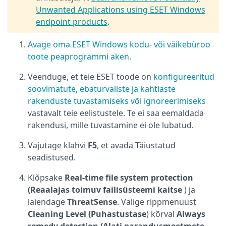
Unwanted Applications using ESET Windows
endpoint products
.
Avage oma ESET Windows kodu- või väikebüroo
toote peaprogrammi aken
.
Veenduge, et teie ESET toode on
konfigureeritud
soovimatute, ebaturvaliste ja kahtlaste
rakenduste tuvastamiseks või ignoreerimiseks
vastavalt teie eelistustele. Te ei saa eemaldada
rakendusi, mille tuvastamine ei ole lubatud.
Vajutage klahvi
F5
, et avada Täiustatud
seadistused.
Klõpsake
Real-time file system protection
(Reaalajas toimuv failisüsteemi kaitse
) ja
laiendage
ThreatSense
. Valige rippmenüüst
Cleaning Level (Puhastustase
) kõrval
Always