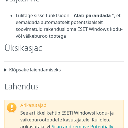
Lülitage sisse funktsioon "
Alati parandada
", et
eemaldada automaatselt potentsiaalselt
soovimatuid rakendusi oma ESET Windows kodu-
või väikebüroo tootega
Üksikasjad
Klõpsake laiendamiseks
Lahendus
Ärikasutajad
See artikkel kehtib ESETi Windowsi kodu- ja
väikebürootoodete kasutajatele. Kui olete
ärikasutaja, vt
Scan and remove Potentially