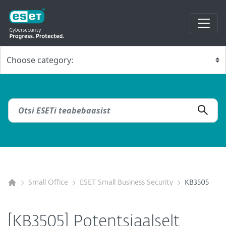
Small Office
ESET Small Business Security
KB3505
[KB3505] Potentsiaalselt