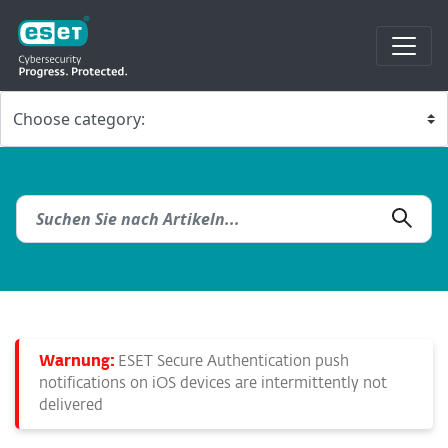
Warnung:
ESET Secure Authentication push
notifications on iOS devices are intermittently not
delivered