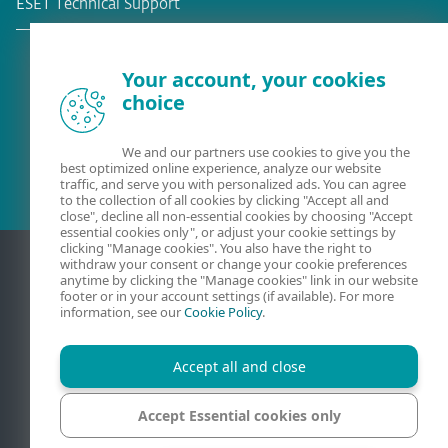
ESET Technical Support
Your account, your cookies
choice
Bestehender Kunde?
We and our partners use cookies to give you the
best optimized online experience, analyze our website
traffic, and serve you with personalized ads. You can agree
to the collection of all cookies by clicking "Accept all and
close", decline all non-essential cookies by choosing "Accept
essential cookies only", or adjust your cookie settings by
clicking "Manage cookies". You also have the right to
withdraw your consent or change your cookie preferences
anytime by clicking the "Manage cookies" link in our website
footer or in your account settings (if available). For more
information, see our
Cookie Policy
.
Accept all and close
Kontakt
AGB
Datenschutzerklärung
Impressum
Accept Essential cookies only
Sicherheitslücke melden
Sitemap
Cookies verwalten