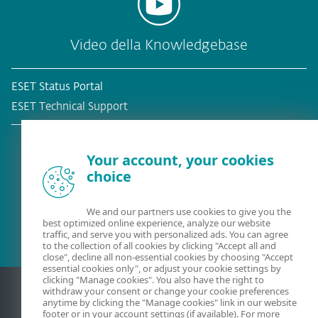
Video della Knowledgebase
ESET Status Portal
ESET Technical Support
Your account, your cookies
choice
Cliente esistente?
We and our partners use cookies to give you the
best optimized online experience, analyze our website
traffic, and serve you with personalized ads. You can agree
to the collection of all cookies by clicking "Accept all and
close", decline all non-essential cookies by choosing "Accept
essential cookies only", or adjust your cookie settings by
clicking "Manage cookies". You also have the right to
withdraw your consent or change your cookie preferences
anytime by clicking the "Manage cookies" link in our website
footer or in your account settings (if available). For more