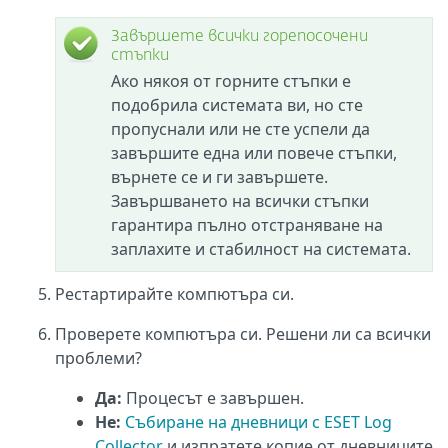
Завършете всички горепосочени
стъпки
Ако някоя от горните стъпки е
подобрила системата ви, но сте
пропуснали или не сте успели да
завършите една или повече стъпки,
върнете се и ги завършете.
Завършването на всички стъпки
гарантира пълно отстраняване на
заплахите и стабилност на системата.
Рестартирайте компютъра си.
Проверете компютъра си. Решени ли са всички
проблеми?
Да:
Процесът е завършен.
Не:
Събиране на дневници с ESET Log
Collector
и изпратете копие от дневниците