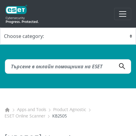
Apps and Tools
Product Agnostic
ESET Online Scanner
KB2505