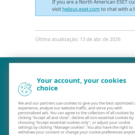
If you are a North American ESET c
visit
helpus.eset.com
to chat with a l
Última atualizaçăo: 13 de abr. de 2026
Your account, your cookies
choice
We and our partners use cookies to give you the best optimized 
experience, analyze our website traffic, and serve you with
personalized ads. You can agree to the collection of all cookies by
clicking "Accept all and close", decline all non-essential cookies by
Ajuda on-line
ESET Securit
choosing "Accept essential cookies only", or adjust your cookie
settings by clicking "Manage cookies". You also have the right to
Forum
withdraw your consent or change your cookie preferences anyti