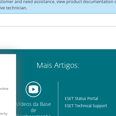
ustomer and need assistance, view product documentation 
ive technician.
Mais Artigos:
online
ESET Status Portal
y
Vídeos da Base
ESET Technical Support
de
me by