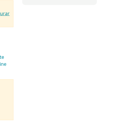
aurar
te
ine