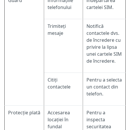
Guard
informațiile
îndepărtarea
telefonului
cartelei SIM.
Trimiteți
Notifică
mesaje
contactele dvs.
de încredere cu
privire la lipsa
unei cartele SIM
de încredere.
Citiți
Pentru a selecta
contactele
un contact din
telefon.
Protecție plată
Accesarea
Pentru a
locației în
inspecta
fundal
securitatea