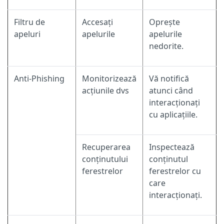
Filtru de
Accesați
Oprește
apeluri
apelurile
apelurile
nedorite.
Anti-Phishing
Monitorizează
Vă notifică
acțiunile dvs
atunci când
interacționați
cu aplicațiile.
Recuperarea
Inspectează
conținutului
conținutul
ferestrelor
ferestrelor cu
care
interacționați.