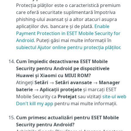
Protecția plăților este o caracteristică premium
care oferă securitate suplimentară împotriva
phishing-ului avansat și a altor atacuri asupra
aplicațiilor dvs. bancare și de plată.
Enable
Payment Protection in ESET Mobile Security for
Android
. Puteți găsi mai multe informații în
subiectul Ajutor online pentru protecția plăților
.
Cum împiedic dezactivarea ESET Mobile
Security pentru Android pe dispozitivele
Huawei și Xiaomi cu MIUI ROM?
Atingeți
Setări
→
Setări avansate
→
Manager
baterie
→
Aplicații protejate
și marcați ESET
Mobile Security ca
Protejat
sau vizitați
site-ul web
Don't kill my app
pentru mai multe informații.
Cum primesc actualizări pentru ESET Mobile
Security pentru Android?