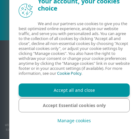
Your account, your cookies
choice
Client existent?
We and our partners use cookies to give you the
best optimized online experience, analyze our website
traffic, and serve you with personalized ads. You can agree
to the collection of all cookies by clicking "Accept all and
close", decline all non-essential cookies by choosing "Accept
essential cookies only", or adjust your cookie settings by
clicking "Manage cookies". You also have the right to
withdraw your consent or change your cookie preferences
anytime by clicking the "Manage cookies" link in our website
footer or in your account settings (if available). For more
information, see our
Cookie Policy
.
Accept all and close
Contact
Confidențialitate
Informații juridice
Raportați vulnerabilități
Harta site-ului
Accept Essential cookies only
Gestionare module cookie
Manage cookies
© 1992 - 2026 ESET, spol. s r.o. - Toate drepturile rezervate. Mărcile comerciale
utilizate aici sunt mărci comerciale sau mărci comerciale înregistrate ale ESET, spol. s
r.o. sau ale ESET North America. Toate celelalte nume și mărci sunt mărci comerciale
înregistrate ale companiilor respective.