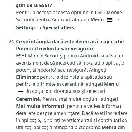
știri de la ESET?
Pentru a accesa această opțiune în ESET Mobile
Security pentru Android, atingeți
Menu
→
Settings
→
Special offers
.
Ce se întâmplă dacă este detectată o aplicație
Potențial nedorită sau nesigură?
ESET Mobile Security pentru Android va afișa un
avertisment dacă încercați să instalați o aplicație
potențial nedorită sau nesigură. Atingeți
Eliminare
pentru a dezinstala aplicația sau
pentru a o trimite în carantină, atingeți
Meniu
în colțul din dreapta sus și selectați
Carantină
. Pentru mai multe opțiuni, atingeți
Mai multe informații
pentru a vedea informații
detaliate despre amenințare. Dacă aveți încredere
în aplicație, ignorați avertismentul și continuați să
utilizați aplicația atingând pictograma
Meniu
din