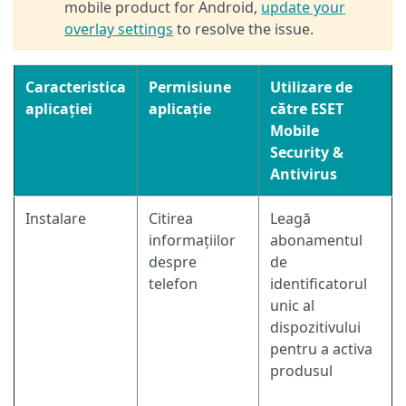
mobile product for Android,
update your
overlay settings
to resolve the issue.
Caracteristica
Permisiune
Utilizare de
aplicației
aplicație
către ESET
Mobile
Security &
Antivirus
Instalare
Citirea
Leagă
informațiilor
abonamentul
despre
de
telefon
identificatorul
unic al
dispozitivului
pentru a activa
produsul