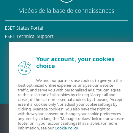
Vidéos de la base de connaissances
ESET Status Portal
ESET Technical Support
Your account, your cookies
choice
Client existant?
We and our partners use cookies to give you the
best optimized online experience, analyze our website
traffic, and serve you with personalized ads. You can agree
to the collection of all cookies by clicking "Accept all and
close", decline all non-essential cookies by choosing "Accept
essential cookies only", or adjust your cookie settings by
clicking "Manage cookies". You also have the right to
withdraw your consent or change your cookie preferences
anytime by clicking the "Manage cookies" link in our website
footer or in your account settings (if available). For more
information, see our
Cookie Policy
.