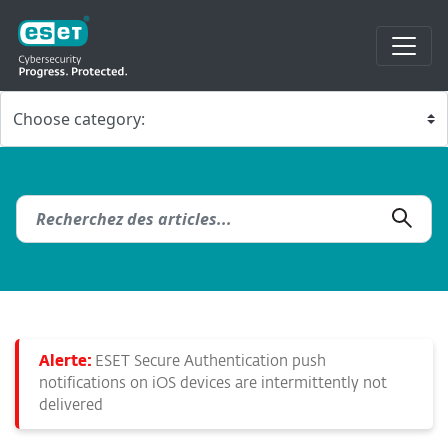
Alerte:
ESET Secure Authentication push
notifications on iOS devices are intermittently not
delivered