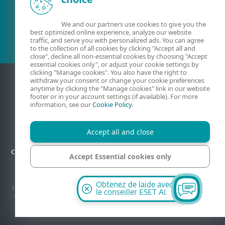
Client existant?
We and our partners use cookies to give you the
best optimized online experience, analyze our website
traffic, and serve you with personalized ads. You can agree
to the collection of all cookies by clicking "Accept all and
close", decline all non-essential cookies by choosing "Accept
essential cookies only", or adjust your cookie settings by
clicking "Manage cookies". You also have the right to
withdraw your consent or change your cookie preferences
anytime by clicking the "Manage cookies" link in our website
footer or in your account settings (if available). For more
information, see our
Cookie Policy
.
Accept all and close
Contact
Confidentialité
Informations légales
Plan du site
Accept Essential cookies only
Gérer les cookies
Manage cookies
© 1992-2026 ESET, spol. s r.o. Tous les droits sont réservés. Les marques
Obtenez de laide avec
commerciales qui y sont utilisées sont des marques commerciales ou des marques
le conseiller ESET AI.
déposées de ESET, spol. s r.o. ou ESET Amérique du Nord. Tous les autres noms et
marques sont des marques déposées de leurs sociétés respectives.