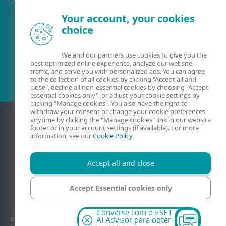
Your account, your cookies
choice
Cliente atual?
We and our partners use cookies to give you the
best optimized online experience, analyze our website
traffic, and serve you with personalized ads. You can agree
to the collection of all cookies by clicking "Accept all and
close", decline all non-essential cookies by choosing "Accept
essential cookies only", or adjust your cookie settings by
clicking "Manage cookies". You also have the right to
withdraw your consent or change your cookie preferences
anytime by clicking the "Manage cookies" link in our website
footer or in your account settings (if available). For more
information, see our
Cookie Policy
.
Accept all and close
Accept Essential cookies only
Contato
Política de privacidade
Avisos jurídicos
Mapa do site
Código de Ética
Gerenciar cookies
Manage cookies
Converse com o ESET
© 1992–2026 ESET, spol. s r.o. – Todos os direitos reservados. As marcas aqui usadas
AI Advisor para obter