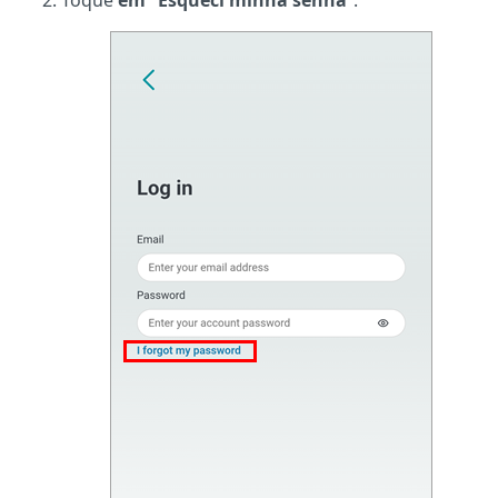
Toque
em “Esqueci minha senha
”.