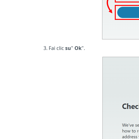
Fai clic
su
"
Ok
".