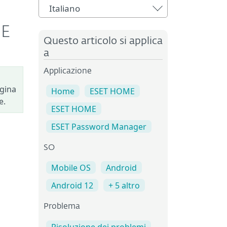
Italiano
ME
Questo articolo si applica
a
Applicazione
agina
Home
ESET HOME
e.
ESET HOME
ESET Password Manager
SO
Mobile OS
Android
Android 12
+ 5 altro
Problema
Risoluzione dei problemi