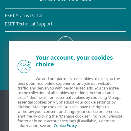
ESET Status Portal
ESET Technical Support
Your account, your cookies
Υφιστάμενος πελάτης
choice
We and our partners use cookies to give you the
best optimized online experience, analyze our website
traffic, and serve you with personalized ads. You can agree
to the collection of all cookies by clicking "Accept all and
close", decline all non-essential cookies by choosing "Accept
essential cookies only", or adjust your cookie settings by
clicking "Manage cookies". You also have the right to
withdraw your consent or change your cookie preferences
anytime by clicking the "Manage cookies" link in our website
footer or in your account settings (if available). For more
information, see our
Cookie Policy
.