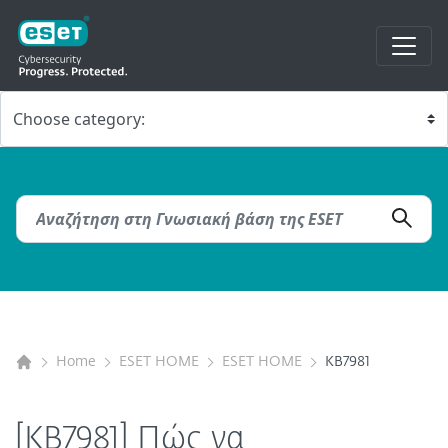
Home
ESET HOME
ESET HOME
KB7981
[KB7981] Πώς να