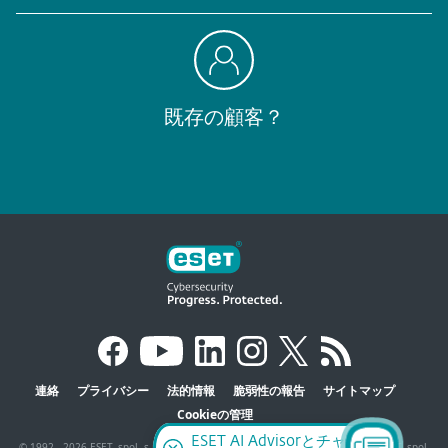
既存の顧客？
連絡
プライバシー
法的情報
脆弱性の報告
サイトマップ
Cookieの管理
ESET AI Advisorとチャ
© 1992 - 2026 ESET, spol. s r.o. - All rights reserved. 使用されている商標は、ESET, spol.