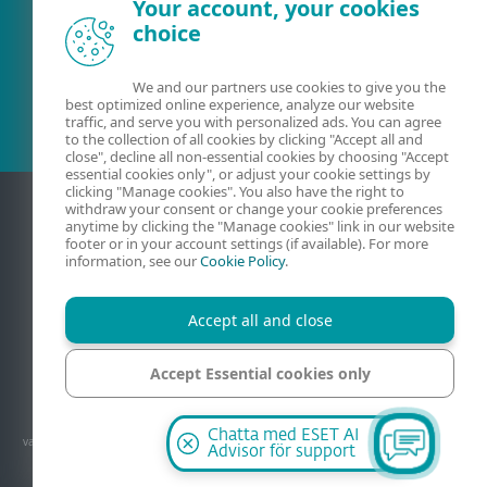
Your account, your cookies
choice
Befintlig kund?
We and our partners use cookies to give you the
best optimized online experience, analyze our website
traffic, and serve you with personalized ads. You can agree
to the collection of all cookies by clicking "Accept all and
close", decline all non-essential cookies by choosing "Accept
essential cookies only", or adjust your cookie settings by
clicking "Manage cookies". You also have the right to
withdraw your consent or change your cookie preferences
anytime by clicking the "Manage cookies" link in our website
footer or in your account settings (if available). For more
information, see our
Cookie Policy
.
Accept all and close
Kontakt
Sekretess
Juridisk information
Accept Essential cookies only
Rapportera sårbarheter
Webbplatskarta
Hantera cookies
Manage cookies
© 1992 - 2026 ESET, spol. s r.o. - Med ensamrätt. Varumärken som används är
Chatta med ESET AI
varumärken eller registrerade varumärken ägda av ESET, spol. s r.o. eller ESET North
Advisor för support
America. Alla övriga namn och märken är registrerade varumärken ägda av sina
respektive företag.