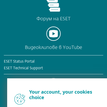
Форум на ESET
Видеоклипове в YouTube
ESET Status Portal
ESET Technical Support
Your account, your cookies
choice
Съществуващ клиент?