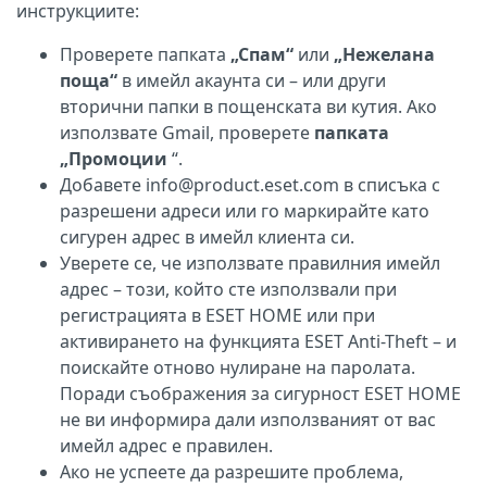
инструкциите:
Проверете папката
„Спам“
или
„Нежелана
поща“
в имейл акаунта си – или други
вторични папки в пощенската ви кутия. Ако
използвате Gmail, проверете
папката
„Промоции
“.
Добавете info@product.eset.com в списъка с
разрешени адреси или го маркирайте като
сигурен адрес в имейл клиента си.
Уверете се, че използвате правилния имейл
адрес – този, който сте използвали при
регистрацията в ESET HOME или при
активирането на функцията ESET Anti-Theft – и
поискайте отново нулиране на паролата.
Поради съображения за сигурност ESET HOME
не ви информира дали използваният от вас
имейл адрес е правилен.
Ако не успеете да разрешите проблема,