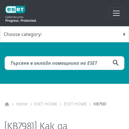
Home
ESET HOME
ESET HOME
KB7981
[KB7981] Как да