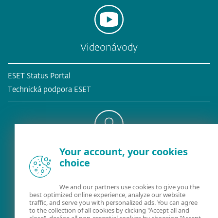
Videonávody
ESET Status Portal
Technická podpora ESET
Your account, your cookies
Existujúci zákazník?
choice
We and our partners use cookies to give you the
best optimized online experience, analyze our website
Kontaktujte nás
traffic, and serve you with personalized ads. You can agree
to the collection of all cookies by clicking "Accept all and
02/322 44 444
(pracovné dni 8:00 - 18:30)