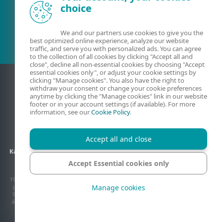
choice
Meglévő ügyfél?
We and our partners use cookies to give you the
best optimized online experience, analyze our website
traffic, and serve you with personalized ads. You can agree
to the collection of all cookies by clicking "Accept all and
close", decline all non-essential cookies by choosing "Accept
essential cookies only", or adjust your cookie settings by
clicking "Manage cookies". You also have the right to
withdraw your consent or change your cookie preferences
anytime by clicking the "Manage cookies" link in our website
footer or in your account settings (if available). For more
information, see our
Cookie Policy
.
Accept all and close
Kapcsolat
Adatkezelés
ÁSZF
Partneroldalak
Oldaltérkép
Accept Essential cookies only
Sütik kezelése
1992–2026 ESET, spol. s r.o. Minden jog fenntartva. Az itt használt védjegyek, szerzői
Manage cookies
jog által védett tartalmak az ESET, spol. s r.o. vagy az ESET Észak-Amerika illetve a
Sicontact Kft márkajegyei vagy védjegyei, illetve szerzői jog vagy egyéb jogszabály
által védett tartalmai. Az ESET termékek kizárólagos magyarországi disztribútora a
Sicontact Kft.