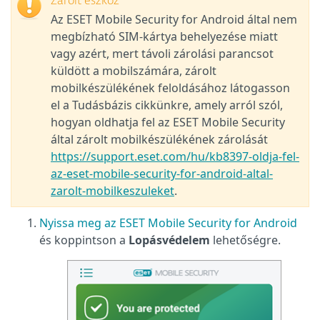
Zárolt eszköz
Az ESET Mobile Security for Android által nem
megbízható SIM-kártya behelyezése miatt
vagy azért, mert távoli zárolási parancsot
küldött a mobilszámára, zárolt
mobilkészülékének feloldásához látogasson
el a Tudásbázis cikkünkre, amely arról szól,
hogyan oldhatja fel az ESET Mobile Security
által zárolt mobilkészülékének zárolását
https://support.eset.com/hu/kb8397-oldja-fel-
az-eset-mobile-security-for-android-altal-
zarolt-mobilkeszuleket
.
Nyissa meg az ESET Mobile Security for Android
és koppintson a
Lopásvédelem
lehetőségre.