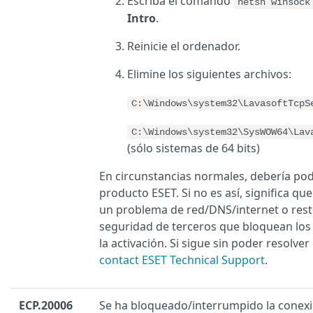
Escriba el comando
netsh winsock
Intro
.
Reinicie el ordenador.
Elimine los siguientes archivos:
C:\Windows\system32\LavasoftTcpS
C:\Windows\system32\SysWOW64\Lav
(sólo sistemas de 64 bits)
En circunstancias normales, debería pod
producto ESET. Si no es así, significa qu
un problema de red/DNS/internet o rest
seguridad de terceros que bloquean los 
la activación. Si sigue sin poder resolver
contact ESET Technical Support
.
ECP.20006
Se ha bloqueado/interrumpido la conexi