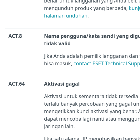
benar untuk langganan yang Anda beli.
mengunduh produk yang berbeda,
kunj
halaman unduhan
.
ACT.8
Nama pengguna/kata sandi yang di
tidak valid
Jika Anda adalah pemilik langganan dan 
bisa masuk,
contact ESET Technical Sup
ACT.64
Aktivasi gagal
Aktivasi untuk sementara tidak tersedia
terlalu banyak percobaan yang gagal un
mengetikkan kunci aktivasi yang benar.
dapat mencoba lagi nanti atau menggu
jaringan lain.
Jika satu alamat IP menghasilkan banyak