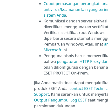
Copot pemasangan perangkat lun
antivirus/keamanan lain yang terins
sistem Anda
.
Komunikasi dengan server aktivasi
diverifikasi menggunakan sertifikat
Verifikasi sertifikat root Windows
diperbarui secara otomatis meng
Pembaruan Windows. Atau, lihat
ar
Microsoft
ini
.
Pengguna bisnis harus memverifik
bahwa
pengaturan HTTP Proxy dan
telah dikonfigurasi dengan benar 
ESET PROTECT On-Prem.
Jika Anda masih tidak dapat mengaktifk
produk ESET Anda,
contact ESET Technic
Support
. Kami sarankan untuk menyert
Output Pengumpul Log ESET
saat meng
permintaan dukungan.