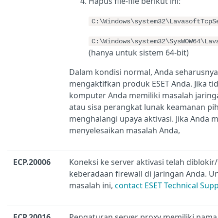
Hapus file-file berikut ini:
C:\Windows\system32\LavasoftTcpS
C:\Windows\system32\SysWOW64\Lav
(hanya untuk sistem 64-bit)
Dalam kondisi normal, Anda seharusnya
mengaktifkan produk ESET Anda. Jika tid
komputer Anda memiliki masalah jaring
atau sisa perangkat lunak keamanan pih
menghalangi upaya aktivasi. Jika Anda m
menyelesaikan masalah Anda,
ECP.20006
Koneksi ke server aktivasi telah dibloki
keberadaan firewall di jaringan Anda. 
masalah ini,
contact ESET Technical Sup
ECP.20016
Pengaturan server proxy memiliki nam