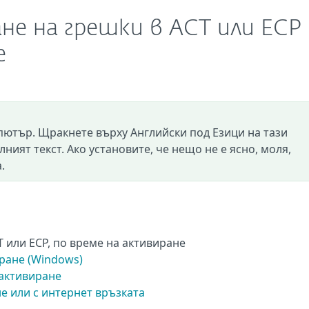
не на грешки в ACT или ECP
е
пютър. Щракнете върху Английски под Езици на тази
лният текст. Ако установите, че нещо не е ясно, моля,
.
 или ECP, по време на активиране
ране (Windows)
 активиране
е или с интернет връзката