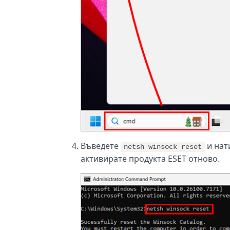
Въведете
и нат
netsh winsock reset
активирате продукта ESET отново.