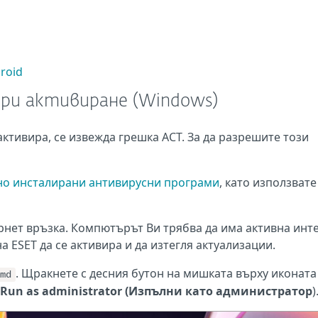
roid
ри активиране (Windows)
 активира, се извежда грешка ACT. За да разрешите този
но инсталирани антивирусни програми
, като използвате
рнет връзка. Компютърът Ви трябва да има активна инт
а ESET да се активира и да изтегля актуализации.
. Щракнете с десния бутон на мишката върху иконата
md
Run as administrator (Изпълни като администратор
)