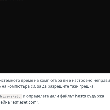
 системното време на компютъра ви е настроено неправи
на компютъра си, за да разрешите тази грешка.
и определете дали файлът
hosts
съдържа
drivers\etc
ейна "edf.eset.com".