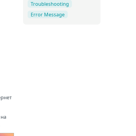
Troubleshooting
Error Message
ернет
 на
.