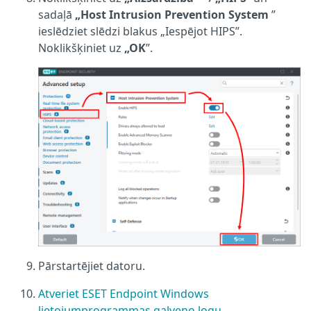
sadaļā
„Host Intrusion Prevention System
”
ieslēdziet slēdzi blakus „Iespējot HIPS”.
Noklikšķiniet uz
„OK
”.
Pārstartējiet datoru.
Atveriet ESET Endpoint Windows
lietojumprogrammas galveno logu
.