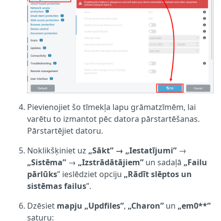
Pievienojiet šo tīmekļa lapu grāmatzīmēm, lai
varētu to izmantot pēc datora pārstartēšanas.
Pārstartējiet datoru.
Noklikšķiniet uz
„Sākt” →
„Iestatījumi”
→
„Sistēma”
→
„Izstrādātājiem”
un sadaļā
„Failu
pārlūks
” ieslēdziet opciju
„Rādīt slēptos un
sistēmas failus
”.
Dzēsiet
mapju
„Updfiles”
,
„Charon”
un
„em0**”
saturu: