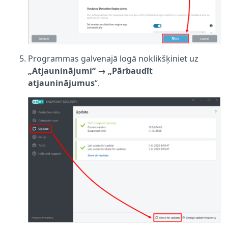
Programmas galvenajā logā noklikšķiniet uz
„Atjauninājumi“ →
„Pārbaudīt
atjauninājumus
“.