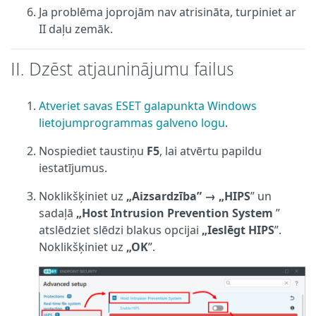
Ja problēma joprojām nav atrisināta, turpiniet ar
II daļu zemāk.
II. Dzēst atjauninājumu failus
Atveriet savas ESET galapunkta Windows
lietojumprogrammas galveno logu
.
Nospiediet taustiņu
F5
, lai atvērtu papildu
iestatījumus.
Noklikšķiniet uz
„Aizsardzība”
→
„HIPS
” un
sadaļā
„Host Intrusion Prevention System
”
atslēdziet slēdzi blakus opcijai
„Ieslēgt HIPS
”.
Noklikšķiniet uz
„OK
”.