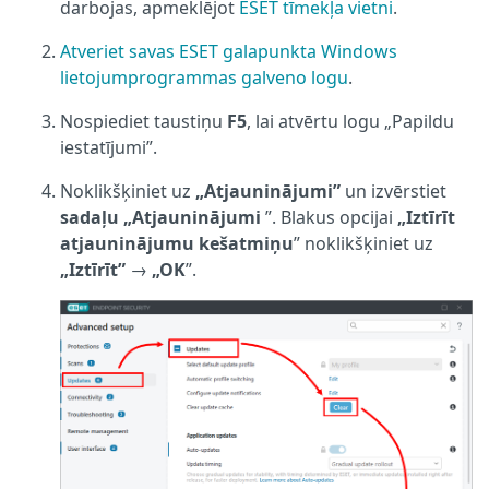
darbojas, apmeklējot
ESET tīmekļa vietni
.
Atveriet savas ESET galapunkta Windows
lietojumprogrammas galveno logu
.
Nospiediet taustiņu
F5
, lai atvērtu logu „Papildu
iestatījumi”.
Noklikšķiniet uz
„Atjauninājumi”
un izvērstiet
sadaļu „Atjauninājumi
”. Blakus opcijai
„Iztīrīt
atjauninājumu kešatmiņu
” noklikšķiniet uz
„Iztīrīt”
→
„OK
”.