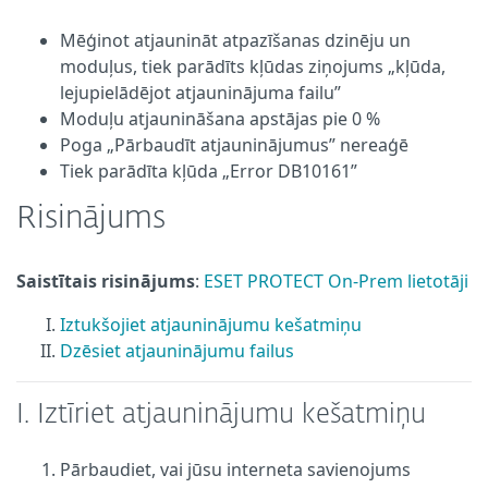
Mēģinot atjaunināt atpazīšanas dzinēju un
moduļus, tiek parādīts kļūdas ziņojums „kļūda,
lejupielādējot atjauninājuma failu”
Moduļu atjaunināšana apstājas pie 0 %
Poga „Pārbaudīt atjauninājumus” nereaģē
Tiek parādīta kļūda „Error DB10161”
Risinājums
Saistītais risinājums
:
ESET PROTECT On-Prem lietotāji
Iztukšojiet atjauninājumu kešatmiņu
Dzēsiet atjauninājumu failus
I. Iztīriet atjauninājumu kešatmiņu
Pārbaudiet, vai jūsu interneta savienojums