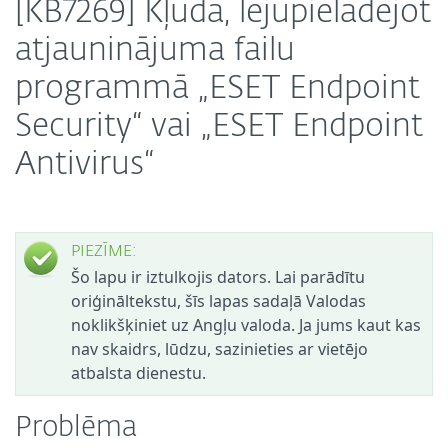
[KB7269] Kļūda, lejupielādējot
atjauninājuma failu
programmā „ESET Endpoint
Security“ vai „ESET Endpoint
Antivirus“
PIEZĪME:
Šo lapu ir iztulkojis dators. Lai parādītu
oriģināltekstu, šīs lapas sadaļā Valodas
noklikšķiniet uz Angļu valoda. Ja jums kaut kas
nav skaidrs, lūdzu, sazinieties ar vietējo
atbalsta dienestu.
Problēma