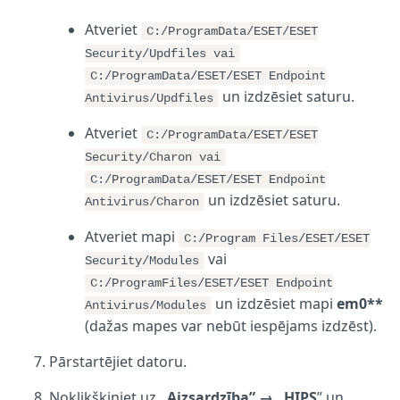
Atveriet
C:/ProgramData/ESET/ESET
Security/Updfiles vai
C:/ProgramData/ESET/ESET Endpoint
un izdzēsiet saturu.
Antivirus/Updfiles
Atveriet
C:/ProgramData/ESET/ESET
Security/Charon vai
C:/ProgramData/ESET/ESET Endpoint
un izdzēsiet saturu.
Antivirus/Charon
Atveriet mapi
C:/Program Files/ESET/ESET
vai
Security/Modules
C:/ProgramFiles/ESET/ESET Endpoint
un izdzēsiet mapi
em0**
Antivirus/Modules
(dažas mapes var nebūt iespējams izdzēst).
Pārstartējiet datoru.
Noklikšķiniet uz
„Aizsardzība” →
„HIPS
” un