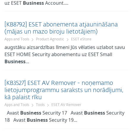
uz ESET
Business
Account....
[KB8792] ESET abonementa atjaunināšana
(mājas un mazo biroju lietotājiem)
Apps and Tools
Product Agnostic
ESET eStore
augstāku aizsardzības līmeni Jūs vēlaties uzlabot savu
ESET HOME Security abonementu uz ESET Small
Business
...
[KB3527] ESET AV Remover - noņemamo
lietojumprogrammu saraksts un norādījumi,
kā palaist rīku
Apps and Tools
Tools
ESET AV Remover
Avast
Business
Security 17 Avast
Business
Security
18 Avast
Business
Security 19...