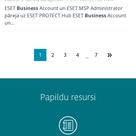
Business
Remote Management
ESET PROTECT On-Prem
ESET
Business
Account un ESET MSP Administrator
pāreja uz ESET PROTECT Hub ESET
Business
Account
un...
»
1
2
3
4
7
...
Papildu resursi