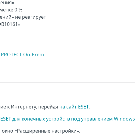
ления»
метке 0 %
ений» не реагирует
DB10161»
T PROTECT On-Prem
ние к Интернету, перейдя
на сайт ESET
.
ESET для конечных устройств под управлением Windows
ь окно «Расширенные настройки».