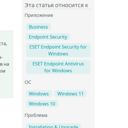
в
Эта статья относится к
Приложение
Business
Endpoint Security
та,
ESET Endpoint Security for
Windows
а-
ESET Endpoint Antivirus
в на
for Windows
кли
OC
Windows
Windows 11
Windows 10
Проблема
Installation & Upgrade