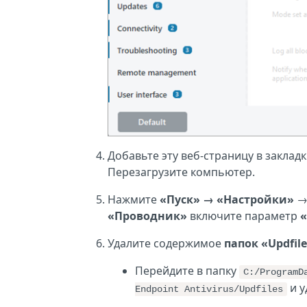
Добавьте эту веб-страницу в заклад
Перезагрузите компьютер.
Нажмите
«Пуск» →
«Настройки»
«Проводник»
включите параметр
«
Удалите содержимое
папок
«Updfile
Перейдите в папку
C:/ProgramD
и у
Endpoint Antivirus/Updfiles