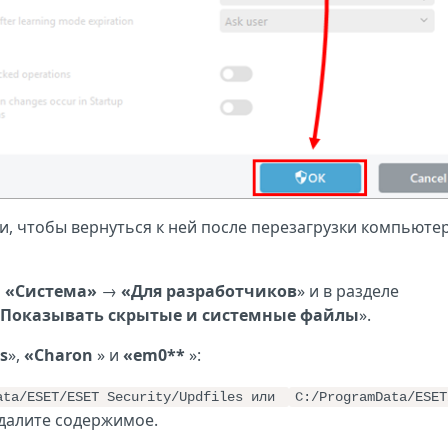
ки, чтобы вернуться к ней после перезагрузки компьютер
→
«Система»
→
«Для разработчиков
» и в разделе
Показывать скрытые и системные файлы
».
s
»,
«Charon
» и
«em0**
»:
ata/ESET/ESET Security/Updfiles или
C:/ProgramData/ESET
далите содержимое.