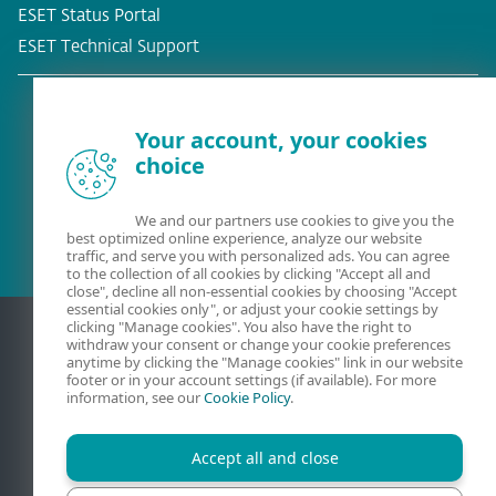
ESET Status Portal
ESET Technical Support
Your account, your cookies
choice
Eksisterende kunde?
We and our partners use cookies to give you the
best optimized online experience, analyze our website
traffic, and serve you with personalized ads. You can agree
to the collection of all cookies by clicking "Accept all and
close", decline all non-essential cookies by choosing "Accept
essential cookies only", or adjust your cookie settings by
clicking "Manage cookies". You also have the right to
withdraw your consent or change your cookie preferences
anytime by clicking the "Manage cookies" link in our website
footer or in your account settings (if available). For more
information, see our
Cookie Policy
.
Accept all and close
Kontakt
Personvern
Juridisk informasjon