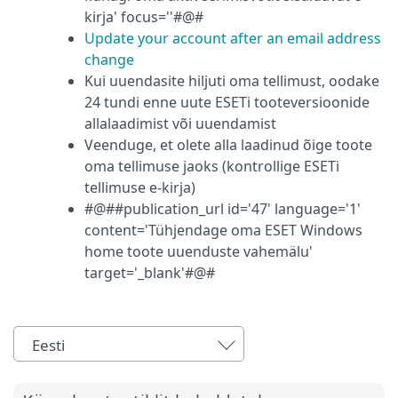
kirja' focus=''#@#
Update your account after an email address
change
Kui uuendasite hiljuti oma tellimust, oodake
24 tundi enne uute ESETi tooteversioonide
allalaadimist või uuendamist
Veenduge, et olete alla laadinud õige toote
oma tellimuse jaoks (kontrollige ESETi
tellimuse e-kirja)
#@##publication_url id='47' language='1'
content='Tühjendage oma ESET Windows
home toote uuenduste vahemälu'
target='_blank'#@#
Eesti