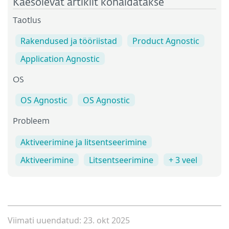
Käesolevat artiklit kohaldatakse
Taotlus
Rakendused ja tööriistad
Product Agnostic
Application Agnostic
OS
OS Agnostic
OS Agnostic
Probleem
Aktiveerimine ja litsentseerimine
Aktiveerimine
Litsentseerimine
+ 3 veel
Viimati uuendatud: 23. okt 2025