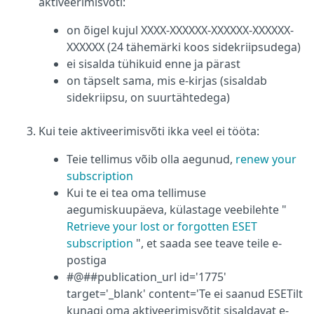
aktiveerimisvõti:
on õigel kujul XXXX-XXXXXX-XXXXXX-XXXXXX-
XXXXXX (24 tähemärki koos sidekriipsudega)
ei sisalda tühikuid enne ja pärast
on täpselt sama, mis e-kirjas (sisaldab
sidekriipsu, on suurtähtedega)
Kui teie aktiveerimisvõti ikka veel ei tööta:
Teie tellimus võib olla aegunud,
renew your
subscription
Kui te ei tea oma tellimuse
aegumiskuupäeva, külastage veebilehte "
Retrieve your lost or forgotten ESET
subscription
", et saada see teave teile e-
postiga
#@##publication_url id='1775'
target='_blank' content='Te ei saanud ESETilt
kunagi oma aktiveerimisvõtit sisaldavat e-