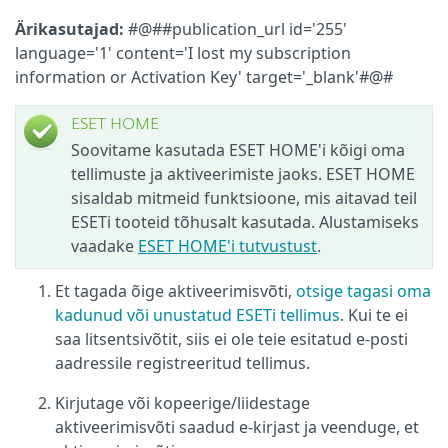
Ärikasutajad:
#@##publication_url id='255'
language='1' content='I lost my subscription
information or Activation Key' target='_blank'#@#
ESET HOME
Soovitame kasutada ESET HOME'i kõigi oma
tellimuste ja aktiveerimiste jaoks. ESET HOME
sisaldab mitmeid funktsioone, mis aitavad teil
ESETi tooteid tõhusalt kasutada. Alustamiseks
vaadake
ESET HOME'i tutvustust
.
Et tagada õige aktiveerimisvõti,
otsige tagasi oma
kadunud või unustatud ESETi tellimus
. Kui te ei
saa litsentsivõtit, siis ei ole teie esitatud e-posti
aadressile registreeritud tellimus.
Kirjutage või kopeerige/liidestage
aktiveerimisvõti saadud e-kirjast ja veenduge, et