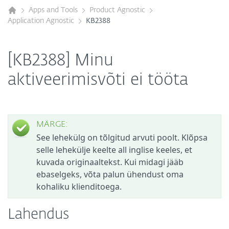
Apps and Tools
Product Agnostic
Application Agnostic
KB2388
[KB2388] Minu
aktiveerimisvõti ei tööta
MÄRGE:
See lehekülg on tõlgitud arvuti poolt. Klõpsa
selle lehekülje keelte all inglise keeles, et
kuvada originaaltekst. Kui midagi jääb
ebaselgeks, võta palun ühendust oma
kohaliku klienditoega.
Lahendus