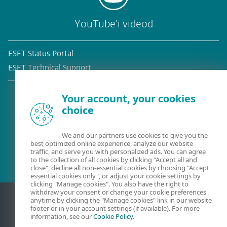
YouTube'i videod
ESET Status Portal
ESET Technical Support
Your account, your cookies
choice
Olemasolev klient?
We and our partners use cookies to give you the
best optimized online experience, analyze our website
traffic, and serve you with personalized ads. You can agree
to the collection of all cookies by clicking "Accept all and
close", decline all non-essential cookies by choosing "Accept
essential cookies only", or adjust your cookie settings by
clicking "Manage cookies". You also have the right to
withdraw your consent or change your cookie preferences
anytime by clicking the "Manage cookies" link in our website
footer or in your account settings (if available). For more
information, see our
Cookie Policy
.