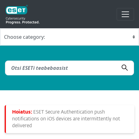
Hoiatus:
ESET Secure Authentication push
notifications on iOS devices are intermittently not
delivered