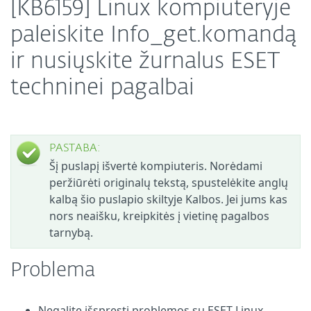
[KB6159] Linux kompiuteryje
paleiskite Info_get.komandą
ir nusiųskite žurnalus ESET
techninei pagalbai
PASTABA:
Šį puslapį išvertė kompiuteris. Norėdami
peržiūrėti originalų tekstą, spustelėkite anglų
kalbą šio puslapio skiltyje Kalbos. Jei jums kas
nors neaišku, kreipkitės į vietinę pagalbos
tarnybą.
Problema
Negalite išspręsti problemos su ESET Linux