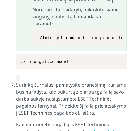
Norėdami tai padaryti, paleiskite šiame
žingsnyje pateiktą komandą su
parametru:
./info_get.command --no-productlogs
./info_get.command
Surinkę žurnalus, pamatysite pranešimą, kuriame
bus nurodyta, kad sukurtą zip arba tgz failą savo
darbalaukyje nusiųstumėte ESET Techninės
pagalbos tarnybai. Pridėkite šį failą prie atsakymo
į ESET Techninės pagalbos el. laišką.
Kad gautumėte pagalbą iš ESET Techninės