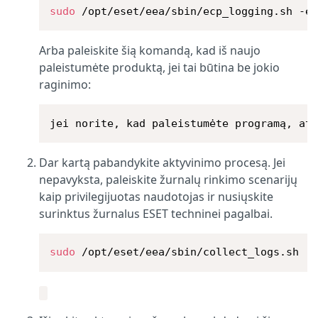
sudo
 /opt/eset/eea/sbin/ecp_logging.sh -e
Arba paleiskite šią komandą, kad iš naujo
paleistumėte produktą, jei tai būtina be jokio
raginimo:
jei norite, kad paleistumėte programą, at
Dar kartą pabandykite aktyvinimo procesą. Jei
nepavyksta, paleiskite žurnalų rinkimo scenarijų
kaip privilegijuotas naudotojas ir nusiųskite
surinktus žurnalus ESET techninei pagalbai.
sudo
 /opt/eset/eea/sbin/collect_logs.sh