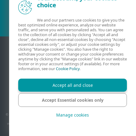
choice
Esamas klientas?
We and our partners use cookies to give you the
best optimized online experience, analyze our website
traffic, and serve you with personalized ads. You can agree
to the collection of all cookies by clicking "Accept all and
close", decline all non-essential cookies by choosing "Accept
essential cookies only", or adjust your cookie settings by
clicking "Manage cookies". You also have the right to
withdraw your consent or change your cookie preferences
anytime by clicking the "Manage cookies" link in our website
footer or in your account settings (if available). For more
information, see our
Cookie Policy
.
Accept all and close
Kontaktiniai duomenys
Privatumas
Teisinė informacija
Pranešti apie pažeidžiamumus
Svetainės struktūra
Accept Essential cookies only
Tvarkyti slapukus
Manage cookies
© 1992 - 2026 ESET, spol. s r.o. - Visos teisės saugomos. Šiame dokumente naudojami
prekių ženklai yra „ESET, spol. s r.o.“ ar „ESET North America“ paprastieji arba
registruotieji prekių ženklai. Visi kiti pavadinimai ir prekių ženklai yra registruotieji
atitinkamų įmonių prekių ženklai.