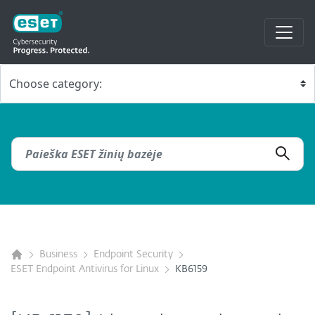
Business
Endpoint Security
ESET Endpoint Antivirus for Linux
KB6159