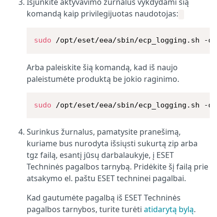
Išjunkite aktyvavimo žurnalus vykdydami šią
komandą kaip privilegijuotas naudotojas:
sudo
 /opt/eset/eea/sbin/ecp_logging.sh -d
Arba paleiskite šią komandą, kad iš naujo
paleistumėte produktą be jokio raginimo.
sudo
 /opt/eset/eea/sbin/ecp_logging.sh -d
Surinkus žurnalus, pamatysite pranešimą,
kuriame bus nurodyta išsiųsti sukurtą zip arba
tgz failą, esantį jūsų darbalaukyje, į ESET
Techninės pagalbos tarnybą. Pridėkite šį failą prie
atsakymo el. paštu ESET techninei pagalbai.
Kad gautumėte pagalbą iš ESET Techninės
pagalbos tarnybos, turite turėti
atidarytą bylą
.