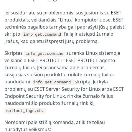
Jei susiduriate su problemomis, susijusiomis su ESET
produktais, veikiančiais "Linux" kompiuteriuose, ESET
techninės pagalbos tarnyba gali paprašyti jūsų paleisti
skripto
failą ir atsiųsti žurnalo
info_get.command
įrašus, kad galėtų išspręsti jūsų problemą.
Skriptas
surenka Linux sistemoje
info_get.command
veikiančio ESET PROTECT ir ESET PROTECT agento
žurnalų failus. Jei pranešama apie problemas,
susijusias su šiuo produktu, rinkite žurnalų failus
naudodami
skriptą. Jei kyla
info_get.command
problemų su ESET Server Security for Linux arba ESET
Endpoint Security for Linux, rinkite žurnalo failus
naudodami šio produkto žurnalų rinkiklį
collect_logs.sh.
Norėdami paleisti šią komandą, atlikite toliau
nurodytus veiksmus: