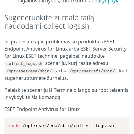
pagalbos tarnybos, turite turėti
atidarytą bylą
.
Sugeneruokite žurnalo failą
naudodami collect logs.sh
Jei pranešate apie problemas su produktais ESET
Endpoint Antivirus for Linux arba ESET Server Security
for Linux ESET techninei pagalbai, naudokite
scenarijų, kurį rasite adresu
collect_logs.sh
arba
, kad
/opt/eset/eea/sbin/
/opt/eset/efs/sbin/
sugeneruotumėte žurnalus.
Paleiskite scenarijų iš Terminalo lango su root teisėmis
ir vykdykite šią komandą:
ESET Endpoint Antivirus for Linux
sudo
 /opt/eset/eea/sbin/collect_logs.sh