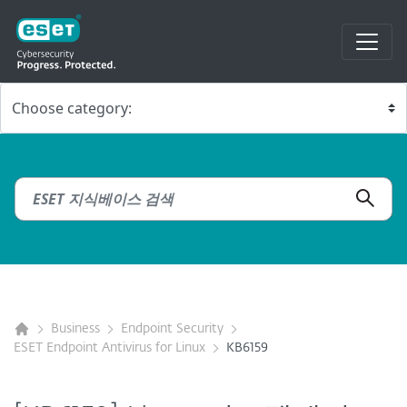
Business
Endpoint Security
ESET Endpoint Antivirus for Linux
KB6159