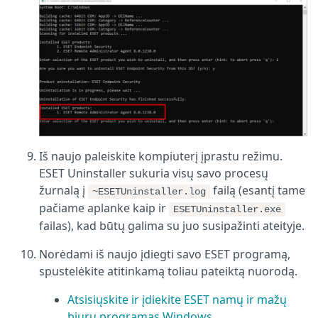
Iš naujo paleiskite kompiuterį įprastu režimu.
ESET Uninstaller sukuria visų savo procesų
žurnalą į
failą (esantį tame
~ESETUninstaller.log
pačiame aplanke kaip ir
ESETUninstaller.exe
failas), kad būtų galima su juo susipažinti ateityje.
Norėdami iš naujo įdiegti savo ESET programą,
spustelėkite atitinkamą toliau pateiktą nuorodą.
Atsisiųskite ir įdiekite ESET namų ir mažų
biurų programas Windows