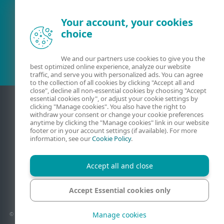
Your account, your cookies
choice
Esamas klientas?
We and our partners use cookies to give you the
best optimized online experience, analyze our website
traffic, and serve you with personalized ads. You can agree
to the collection of all cookies by clicking "Accept all and
close", decline all non-essential cookies by choosing "Accept
essential cookies only", or adjust your cookie settings by
clicking "Manage cookies". You also have the right to
withdraw your consent or change your cookie preferences
anytime by clicking the "Manage cookies" link in our website
footer or in your account settings (if available). For more
information, see our
Cookie Policy
.
Accept all and close
Kontaktiniai duomenys
Privatumas
Teisinė informacija
Pranešti apie pažeidžiamumus
Svetainės struktūra
Accept Essential cookies only
Tvarkyti slapukus
Manage cookies
© 1992 - 2026 ESET, spol. s r.o. - Visos teisės saugomos. Šiame dokumente naudojami
prekių ženklai yra „ESET, spol. s r.o.“ ar „ESET North America“ paprastieji arba