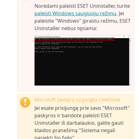
Norėdami paleisti ESET Uninstaller, turite
paleisti Windows saugiuoju režimu
. Jei
paleisite "Windows" įprastu režimu, ESET
Uninstaller nebus tęsiama:
Microsoft paskyra su įjungta OneDrive
Jei esate prisijungę prie savo "Microsoft"
paskyros ir bandote paleisti ESET
Uninstaller iš darbalaukio, galite gauti
klaidos pranešimą "Sistema negali
pasiekti šio failo".