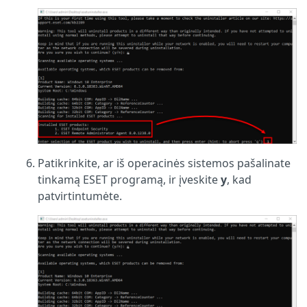
Patikrinkite, ar iš operacinės sistemos pašalinate
tinkamą ESET programą, ir įveskite
y
, kad
patvirtintumėte.