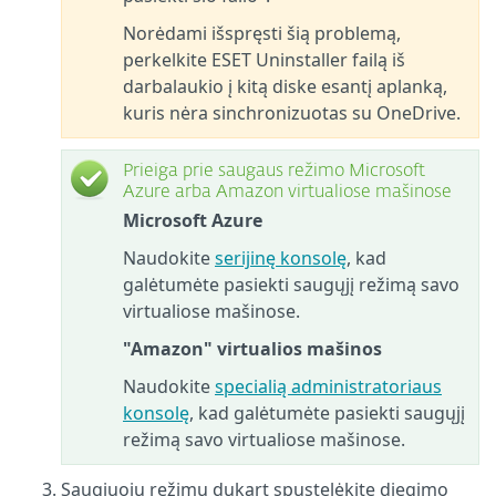
Norėdami išspręsti šią problemą,
perkelkite ESET Uninstaller failą iš
darbalaukio į kitą diske esantį aplanką,
kuris nėra sinchronizuotas su OneDrive.
Prieiga prie saugaus režimo Microsoft
Azure arba Amazon virtualiose mašinose
Microsoft Azure
Naudokite
serijinę konsolę
, kad
galėtumėte pasiekti saugųjį režimą savo
virtualiose mašinose.
"Amazon" virtualios mašinos
Naudokite
specialią administratoriaus
konsolę
, kad galėtumėte pasiekti saugųjį
režimą savo virtualiose mašinose.
Saugiuoju režimu dukart spustelėkite diegimo