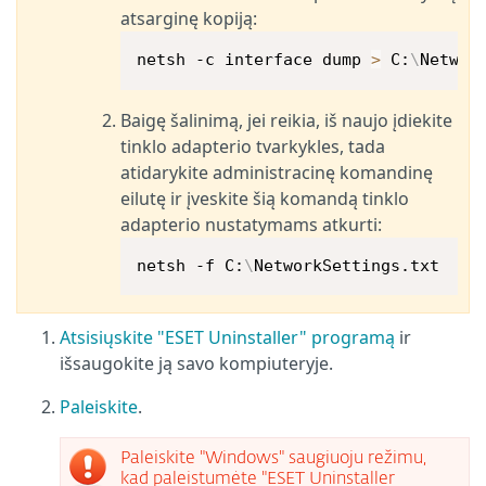
atsarginę kopiją:
netsh -c interface dump 
>
 C:
\
Networ
Baigę šalinimą, jei reikia, iš naujo įdiekite
tinklo adapterio tvarkykles, tada
atidarykite administracinę komandinę
eilutę ir įveskite šią komandą tinklo
adapterio nustatymams atkurti:
netsh -f C:
\
NetworkSettings.txt
Atsisiųskite "ESET Uninstaller" programą
ir
išsaugokite ją savo kompiuteryje.
Paleiskite
.
Paleiskite "Windows" saugiuoju režimu,
kad paleistumėte "ESET Uninstaller