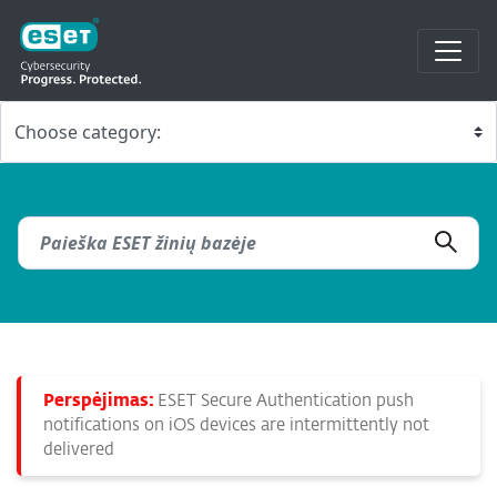
Perspėjimas:
ESET Secure Authentication push
notifications on iOS devices are intermittently not
delivered