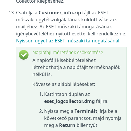
Collector kilépéséhez.
Csatolja a
Customer_info.zip
fájlt az ESET
műszaki ügyfélszolgálatának küldött válasz e-
mailjéhez. Az ESET műszaki támogatásának
igénybevételéhez nyitott esettel kell rendelkeznie.
Nyisson ügyet az ESET műszaki támogatásánál
.
Naplófájl méretének csökkentése
A naplófájl kisebbé tételéhez
létrehozhatja a naplófájlt terméknaplók
nélkül is.
Kövesse az alábbi lépéseket:
Kattintson duplán az
eset_logcollector.dmg
fájlra.
Nyissa meg a
Terminált
, írja be a
következő parancsot, majd nyomja
meg a
Return
billentyűt.