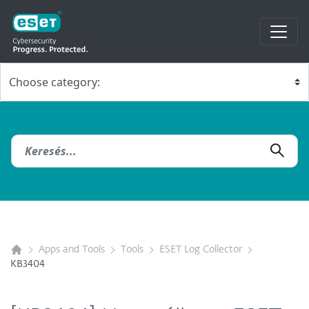
Apps and Tools
Tools
ESET Log Collector
KB3404