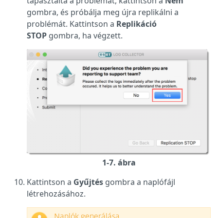
tapasztalta a problémát, kattintson a
Nem
gombra, és próbálja meg újra replikálni a
problémát. Kattintson a
Replikáció
STOP
gombra, ha végzett.
1-7. ábra
Kattintson a
Gyűjtés
gombra a naplófájl
létrehozásához.
Naplók generálása