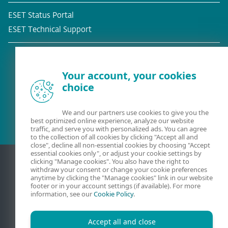
ESET Status Portal
ESET Technical Support
Your account, your cookies
choice
Meglévő ügyfél?
We and our partners use cookies to give you the
best optimized online experience, analyze our website
traffic, and serve you with personalized ads. You can agree
to the collection of all cookies by clicking "Accept all and
close", decline all non-essential cookies by choosing "Accept
essential cookies only", or adjust your cookie settings by
clicking "Manage cookies". You also have the right to
withdraw your consent or change your cookie preferences
anytime by clicking the "Manage cookies" link in our website
footer or in your account settings (if available). For more
information, see our
Cookie Policy
.
Accept all and close