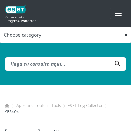
Apps and Tools
Tools
ESET Log Collector
KB3404