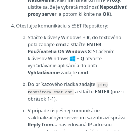
uistite sa, že je vybratá možnosť
Nepoužívať
proxy server
, a potom kliknite na
OK
).
Otestujte komunikáciu s ESET Repository:
Stlačte klávesy Windows +
R
, do textového
poľa zadajte
cmd
a stlačte
ENTER
.
Používatelia OS Windows 8
: Stlačením
klávesov Windows
+
Q
otvorte
vyhľadávanie aplikácií a do poľa
Vyhľadávanie
zadajte
cmd
.
Do príkazového riadka zadajte
ping
a stlačte
ENTER
(pozri
repository.eset.com
obrázok 1‑1).
V prípade úspešnej komunikácie
s aktualizačným serverom sa zobrazí správa
Reply from…
nasledovaná IP adresou