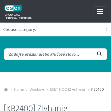
Home
Windows
ESET NOD32 Antivirus
KB2400
[KB2400] Zlyhanie