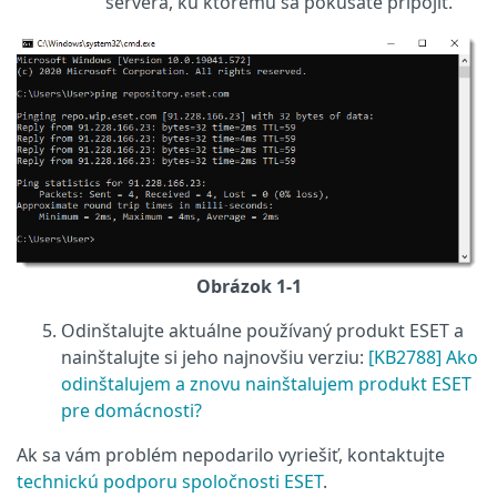
servera, ku ktorému sa pokúšate pripojiť.
Obrázok 1-1
Odinštalujte aktuálne používaný produkt ESET a
nainštalujte si jeho najnovšiu verziu:
[KB2788] Ako
odinštalujem a znovu nainštalujem produkt ESET
pre domácnosti?
Ak sa vám problém nepodarilo vyriešiť, kontaktujte
technickú podporu spoločnosti ESET
.