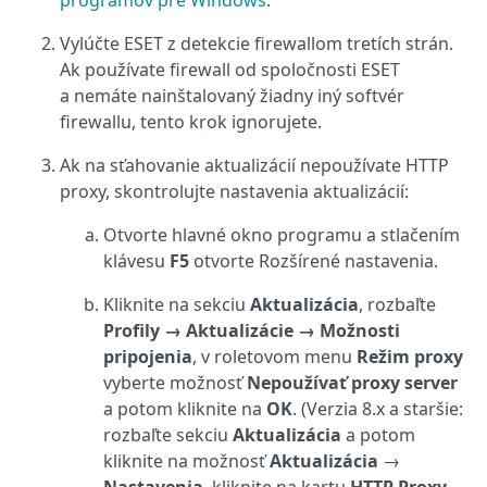
Vylúčte ESET z detekcie firewallom tretích strán.
Ak používate firewall od spoločnosti ESET
a nemáte nainštalovaný žiadny iný softvér
firewallu, tento krok ignorujete.
Ak na sťahovanie aktualizácií nepoužívate HTTP
proxy, skontrolujte nastavenia aktualizácií:
Otvorte hlavné okno programu a stlačením
klávesu
F5
otvorte Rozšírené nastavenia.
Kliknite na sekciu
Aktualizácia
, rozbaľte
Profily → Aktualizácie → Možnosti
pripojenia
, v roletovom menu
Režim proxy
vyberte možnosť
Nepoužívať proxy server
a potom kliknite na
OK
. (Verzia 8.x a staršie:
rozbaľte sekciu
Aktualizácia
a potom
kliknite na možnosť
Aktualizácia
→
Nastavenia
, kliknite na kartu
HTTP Proxy
,