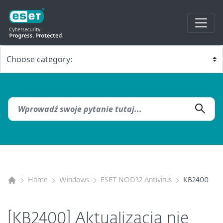
Home
Windows
ESET NOD32 Antivirus
KB2400
[KB2400] Aktualizacja nie