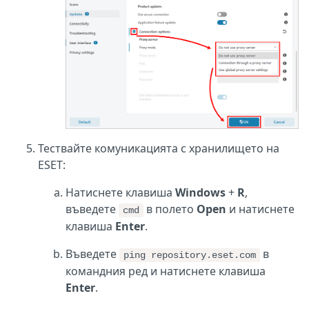
Тествайте комуникацията с хранилището на
ESET:
Натиснете клавиша
Windows
+
R
,
въведете
в полето
Open
и натиснете
cmd
клавиша
Enter
.
Въведете
в
ping repository.eset.com
командния ред и натиснете клавиша
Enter
.