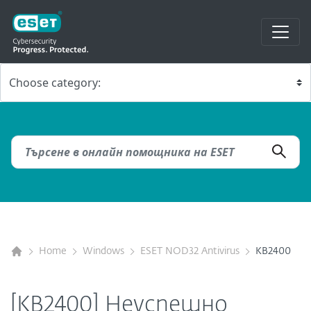
Home
Windows
ESET NOD32 Antivirus
KB2400
[KB2400] Неуспешно