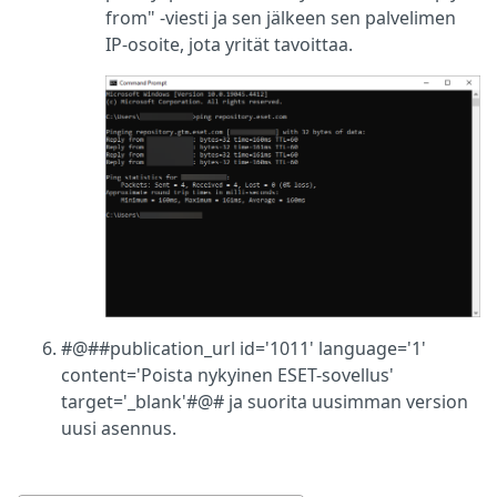
from" -viesti ja sen jälkeen sen palvelimen
IP-osoite, jota yrität tavoittaa.
#@##publication_url id='1011' language='1'
content='Poista nykyinen ESET-sovellus'
target='_blank'#@# ja suorita uusimman version
uusi asennus.