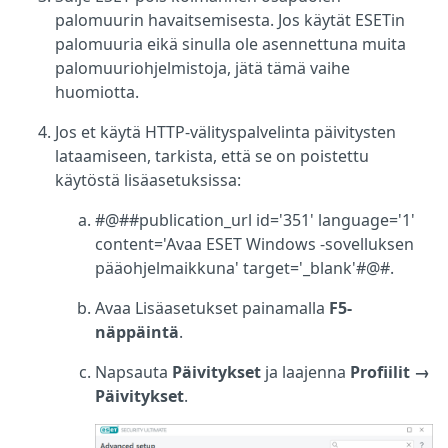
palomuurin havaitsemisesta. Jos käytät ESETin
palomuuria eikä sinulla ole asennettuna muita
palomuuriohjelmistoja, jätä tämä vaihe
huomiotta.
Jos et käytä HTTP-välityspalvelinta päivitysten
lataamiseen, tarkista, että se on poistettu
käytöstä lisäasetuksissa:
#@##publication_url id='351' language='1'
content='Avaa ESET Windows -sovelluksen
pääohjelmaikkuna' target='_blank'#@#.
Avaa Lisäasetukset painamalla
F5-
näppäintä
.
Napsauta
Päivitykset
ja laajenna
Profiilit →
Päivitykset
.