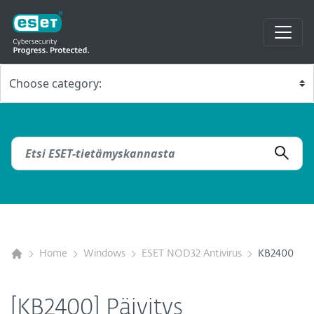
Home
Windows
ESET NOD32 Antivirus
KB2400
[KB2400] Päivitys