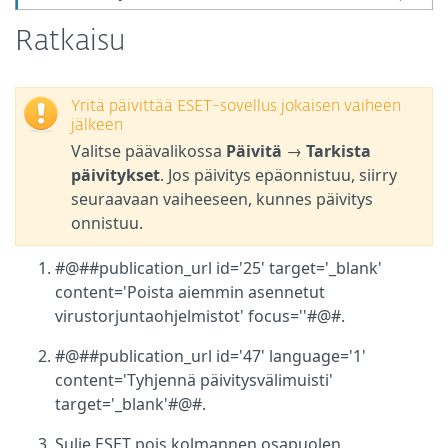
Ratkaisu
Yritä päivittää ESET-sovellus jokaisen vaiheen
jälkeen
Valitse päävalikossa
Päivitä
→
Tarkista
päivitykset
. Jos päivitys epäonnistuu, siirry
seuraavaan vaiheeseen, kunnes päivitys
onnistuu.
#@##publication_url id='25' target='_blank'
content='Poista aiemmin asennetut
virustorjuntaohjelmistot' focus=''#@#.
#@##publication_url id='47' language='1'
content='Tyhjennä päivitysvälimuisti'
target='_blank'#@#.
Sulje ESET pois kolmannen osapuolen