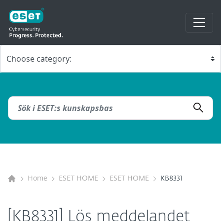
Home
ESET HOME
ESET HOME
KB8331
[KB8331] Lös meddelandet