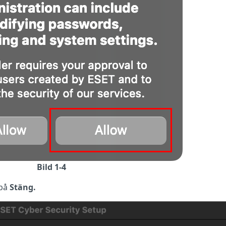
Bild 1-4
 på
Stäng.