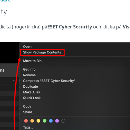
ity
klicka (högerklicka)
på
ESET Cyber Security
och klicka på
Vis