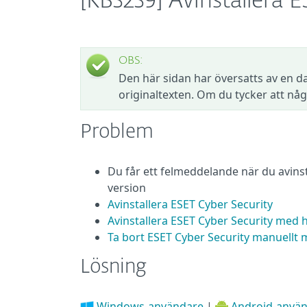
[KB3239] Avinstallera 
OBS:
Den här sidan har översatts av en da
originaltexten. Om du tycker att någ
Problem
Du får ett felmeddelande när du avinst
version
Avinstallera ESET Cyber Security
Avinstallera ESET Cyber Security med hj
Ta bort ESET Cyber Security manuellt 
Lösning
Windows-användare
|
Android-anvä