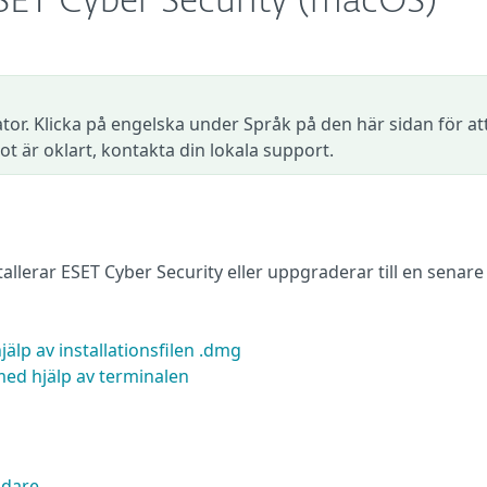
ESET Cyber Security (macOS)
tor. Klicka på engelska under Språk på den här sidan för at
ot är oklart, kontakta din lokala support.
allerar ESET Cyber Security eller uppgraderar till en senare
älp av installationsfilen .dmg
med hjälp av terminalen
ndare