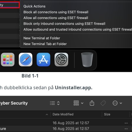
Bild 1-1
h dubbelklicka sedan på
Uninstaller.app.