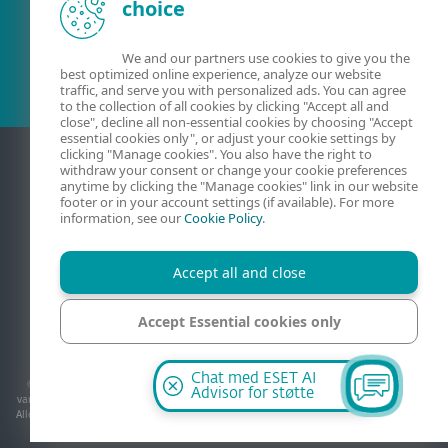
choice
Eksisterende kunde?
We and our partners use cookies to give you the
best optimized online experience, analyze our website
traffic, and serve you with personalized ads. You can agree
to the collection of all cookies by clicking "Accept all and
close", decline all non-essential cookies by choosing "Accept
essential cookies only", or adjust your cookie settings by
clicking "Manage cookies". You also have the right to
withdraw your consent or change your cookie preferences
anytime by clicking the "Manage cookies" link in our website
footer or in your account settings (if available). For more
information, see our
Cookie Policy
.
Accept all and close
Kontakt
Personvern
Juridisk informasjon
Accept Essential cookies only
Rapporter sårbarheter
Nettstedskart
Administrer informasjonskapsler
Manage cookies
Chat med ESET AI
© 1992 - 2026 ESET, spol. s r.o. - Med enerett. Varemerkene som brukes i dette, er
Advisor for støtte
varemerker eller registrerte varemerker for ESET, spol. s r.o. eller ESET North America.
Alle andre navn og varemerker er registrerte varemerker for sine respektive selskaper.