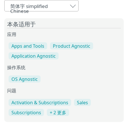
简体字 simplified
Chinese
本条适用于
应用
Apps and Tools
Product Agnostic
Application Agnostic
操作系统
OS Agnostic
问题
Activation & Subscriptions
Sales
Subscriptions
+ 2 更多