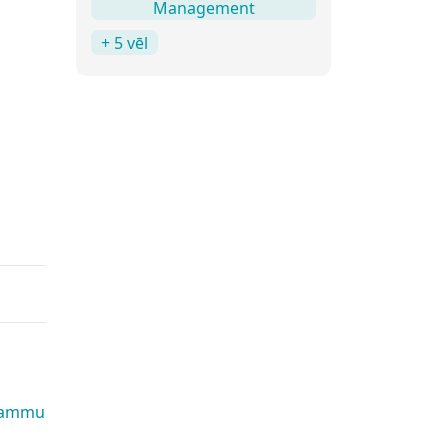
Management
+ 5 vēl
grammu