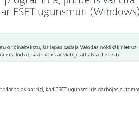
programma, printeris vai cita
as ar ESET ugunsmūri (Windows
dītu oriģināltekstu, šīs lapas sadaļā Valodas noklikšķiniet uz
aidrs, lūdzu, sazinieties ar vietējo atbalsta dienestu.
rā nedarbojas pareizi, kad ESET ugunsmūris darbojas automāt