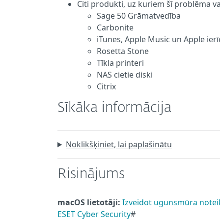
Citi produkti, uz kuriem šī problēma var
Sage 50 Grāmatvedība
Carbonite
iTunes, Apple Music un Apple ierī
Rosetta Stone
Tīkla printeri
NAS cietie diski
Citrix
Sīkāka informācija
Noklikšķiniet, lai paplašinātu
Risinājums
macOS lietotāji:
Izveidot ugunsmūra noteik
ESET Cyber Security
#