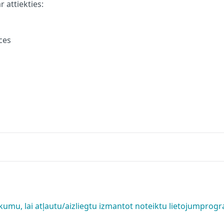
 attiekties:
ces
umu, lai atļautu/aizliegtu izmantot noteiktu lietojumpro