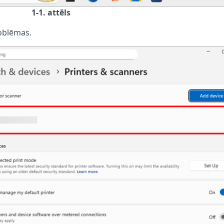
1-1. attēls
roblēmas.