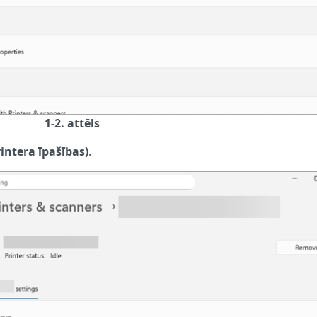
1-2. attēls
rintera īpašības)
.