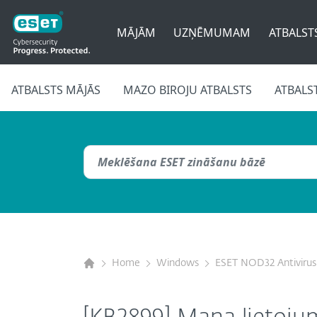
MĀJĀM
UZŅĒMUMAM
ATBALST
ATBALSTS MĀJĀS
MAZO BIROJU ATBALSTS
ATBALS
Home
Windows
ESET NOD32 Antivirus