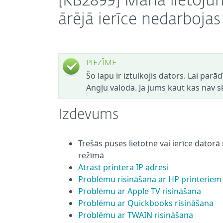
[KB2899] Mana lietojum
ārējā ierīce nedarboj
PIEZĪME:
Šo lapu ir iztulkojis dators. Lai parā
Angļu valoda. Ja jums kaut kas nav sk
Izdevums
Trešās puses lietotne vai ierīce dato
režīmā
Atrast printera IP adresi
Problēmu risināšana ar HP printeriem
Problēmu ar Apple TV risināšana
Problēmu ar Quickbooks risināšana
Problēmu ar TWAIN risināšana